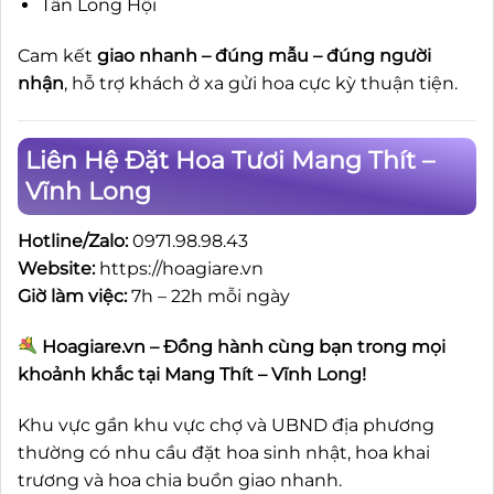
Tân Long Hội
Cam kết
giao nhanh – đúng mẫu – đúng người
nhận
, hỗ trợ khách ở xa gửi hoa cực kỳ thuận tiện.
Liên Hệ Đặt Hoa Tươi Mang Thít –
Vĩnh Long
Hotline/Zalo:
0971.98.98.43
Website:
https://hoagiare.vn
Giờ làm việc:
7h – 22h mỗi ngày
Hoagiare.vn – Đồng hành cùng bạn trong mọi
khoảnh khắc tại Mang Thít – Vĩnh Long!
Khu vực gần khu vực chợ và UBND địa phương
thường có nhu cầu đặt hoa sinh nhật, hoa khai
trương và hoa chia buồn giao nhanh.