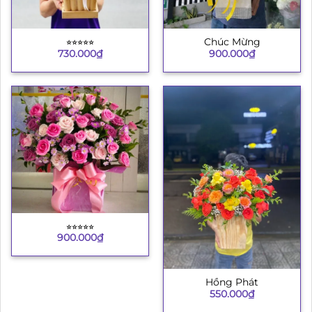
⭐︎⭐︎⭐︎⭐︎⭐︎
Chúc Mừng
730.000
₫
900.000
₫
⭐︎⭐︎⭐︎⭐︎⭐︎
900.000
₫
Hồng Phát
550.000
₫