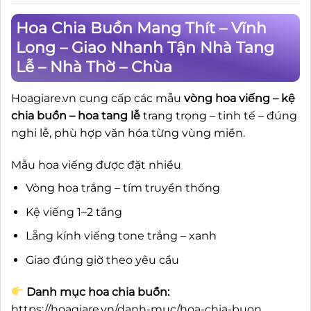
Hoa Chia Buồn Mang Thít – Vĩnh
Long – Giao Nhanh Tận Nhà Tang
Lễ – Nhà Thờ – Chùa
Hoagiare.vn cung cấp các mẫu
vòng hoa viếng – kệ
chia buồn – hoa tang lễ
trang trọng – tinh tế – đúng
nghi lễ, phù hợp văn hóa từng vùng miền.
Mẫu hoa viếng được đặt nhiều
Vòng hoa trắng – tím truyền thống
Kệ viếng 1–2 tầng
Lẵng kính viếng tone trắng – xanh
Giao đúng giờ theo yêu cầu
Danh mục hoa chia buồn:
https://hoagiare.vn/danh-muc/hoa-chia-buon