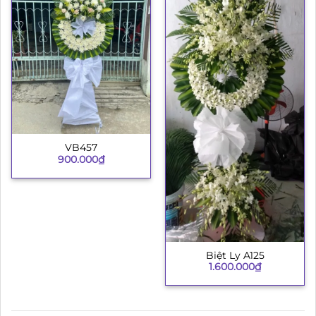
VB457
900.000
₫
Biệt Ly A125
1.600.000
₫