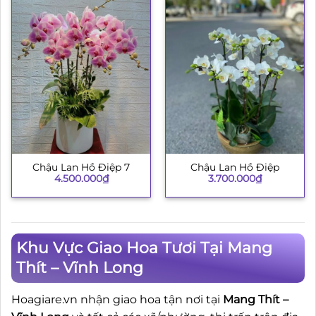
Chậu Lan Hồ Điệp 7
Chậu Lan Hồ Điệp
4.500.000
₫
3.700.000
₫
Khu Vực Giao Hoa Tươi Tại Mang
Thít – Vĩnh Long
Hoagiare.vn nhận giao hoa tận nơi tại
Mang Thít –