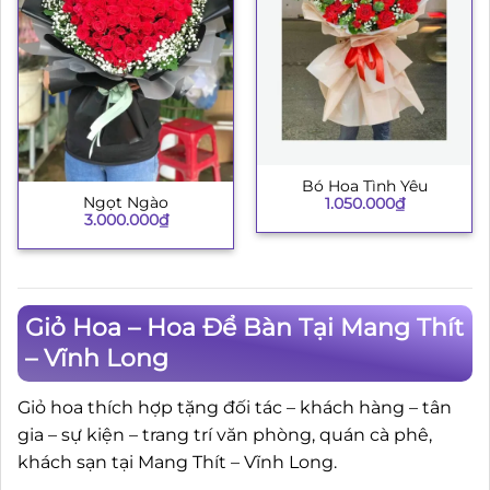
Bó Hoa Tình Yêu
Ngọt Ngào
1.050.000
₫
3.000.000
₫
Giỏ Hoa – Hoa Để Bàn Tại Mang Thít
– Vĩnh Long
Giỏ hoa thích hợp tặng đối tác – khách hàng – tân
gia – sự kiện – trang trí văn phòng, quán cà phê,
khách sạn tại Mang Thít – Vĩnh Long.