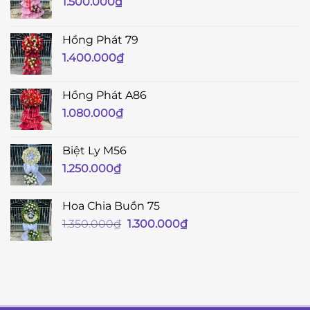
1.500.000
₫
Hồng Phát 79
1.400.000
₫
Hồng Phát A86
1.080.000
₫
Biệt Ly M56
1.250.000
₫
Hoa Chia Buồn 75
Giá
Giá
1.350.000
₫
1.300.000
₫
gốc
hiện
là:
tại
1.350.000₫.
là:
1.300.000₫.