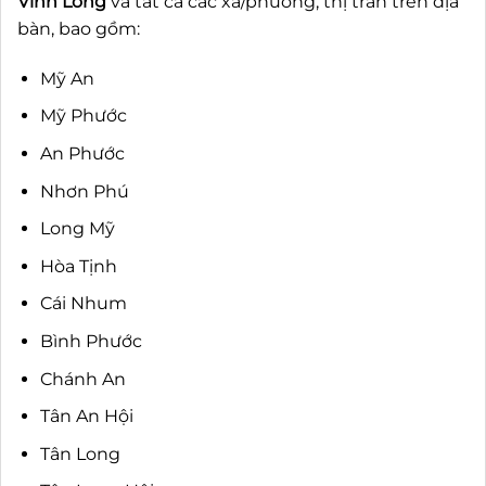
Vĩnh Long
và tất cả các xã/phường, thị trấn trên địa
bàn, bao gồm:
Mỹ An
Mỹ Phước
An Phước
Nhơn Phú
Long Mỹ
Hòa Tịnh
Cái Nhum
Bình Phước
Chánh An
Tân An Hội
Tân Long