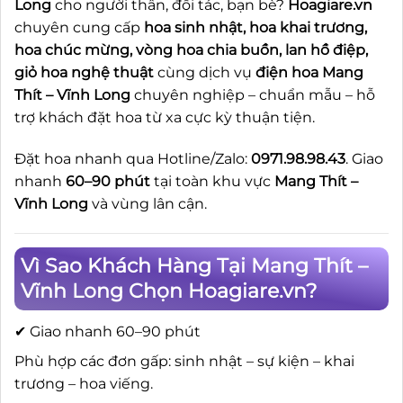
Long
cho người thân, đối tác, bạn bè?
Hoagiare.vn
chuyên cung cấp
hoa sinh nhật, hoa khai trương,
hoa chúc mừng, vòng hoa chia buồn, lan hồ điệp,
giỏ hoa nghệ thuật
cùng dịch vụ
điện hoa Mang
Thít – Vĩnh Long
chuyên nghiệp – chuẩn mẫu – hỗ
trợ khách đặt hoa từ xa cực kỳ thuận tiện.
Đặt hoa nhanh qua Hotline/Zalo:
0971.98.98.43
. Giao
nhanh
60–90 phút
tại toàn khu vực
Mang Thít –
Vĩnh Long
và vùng lân cận.
Vì Sao Khách Hàng Tại Mang Thít –
Vĩnh Long Chọn Hoagiare.vn?
✔ Giao nhanh 60–90 phút
Phù hợp các đơn gấp: sinh nhật – sự kiện – khai
trương – hoa viếng.