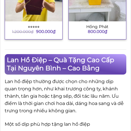
⭐︎⭐︎⭐︎⭐︎⭐︎
Hồng Phát
Giá
Giá
1.200.000
₫
900.000
₫
800.000
₫
gốc
hiện
là:
tại
1.200.000₫.
là:
900.000₫.
Lan Hồ Điệp – Quà Tặng Cao Cấp
Tại Nguyên Bình – Cao Bằng
Lan hồ điệp thường được chọn cho những dịp
quan trọng hơn, như khai trương công ty, khánh
thành, tân gia hoặc tặng sếp, đối tác lâu năm. Ưu
điểm là thời gian chơi hoa dài, dáng hoa sang và dễ
trưng trong nhiều không gian.
Một số dịp phù hợp tặng lan hồ điệp