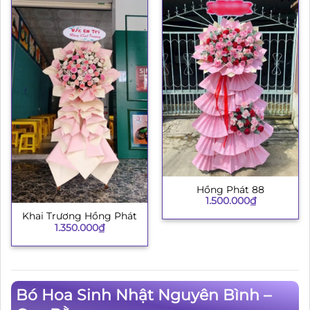
Hồng Phát 88
1.500.000
₫
Khai Trương Hồng Phát
1.350.000
₫
Bó Hoa Sinh Nhật Nguyên Bình –