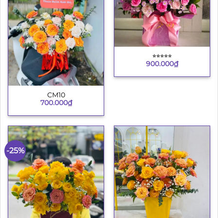
⭐︎⭐︎⭐︎⭐︎⭐︎
900.000
₫
CM10
700.000
₫
-25%