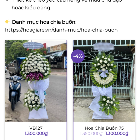
hoặc kiểu dáng.
Danh mục hoa chia buồn:
https://hoagiare.vn/danh-muc/hoa-chia-buon
-4%
VB127
Hoa Chia Buồn 75
Giá
Giá
1.300.000
₫
1.350.000
₫
1.300.000
₫
gốc
hiện