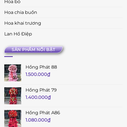
Hoa bó
Hoa chia buồn
Hoa khai trương
Lan Hồ Điệp
SẢN PHẨM NỔI BẬT
Hồng Phát 88
1.500.000
₫
Hồng Phát 79
1.400.000
₫
Hồng Phát A86
1.080.000
₫