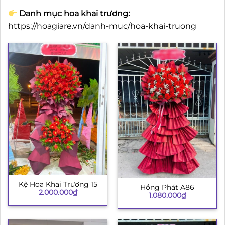
Danh mục hoa khai trương:
https://hoagiare.vn/danh-muc/hoa-khai-truong
Kệ Hoa Khai Trương 15
Hồng Phát A86
2.000.000
₫
1.080.000
₫