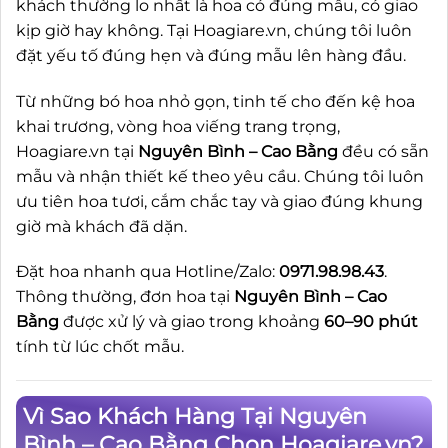
khách thường lo nhất là hoa có đúng mẫu, có giao
kịp giờ hay không. Tại Hoagiare.vn, chúng tôi luôn
đặt yếu tố đúng hẹn và đúng mẫu lên hàng đầu.
Từ những bó hoa nhỏ gọn, tinh tế cho đến kệ hoa
khai trương, vòng hoa viếng trang trọng,
Hoagiare.vn tại
Nguyên Bình – Cao Bằng
đều có sẵn
mẫu và nhận thiết kế theo yêu cầu. Chúng tôi luôn
ưu tiên hoa tươi, cắm chắc tay và giao đúng khung
giờ mà khách đã dặn.
Đặt hoa nhanh qua Hotline/Zalo:
0971.98.98.43
.
Thông thường, đơn hoa tại
Nguyên Bình – Cao
Bằng
được xử lý và giao trong khoảng
60–90 phút
tính từ lúc chốt mẫu.
Vì Sao Khách Hàng Tại Nguyên
Bình – Cao Bằng Chọn Hoagiare.vn?