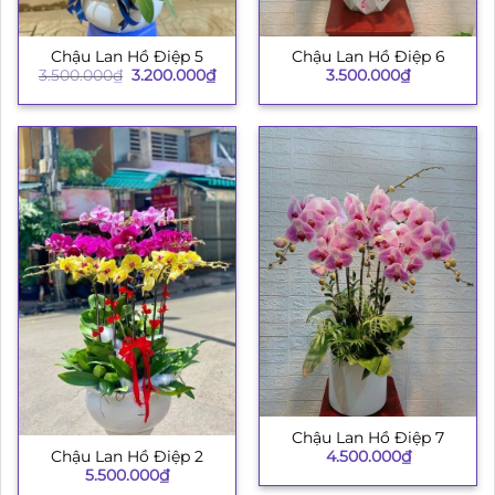
Chậu Lan Hồ Điệp 5
Chậu Lan Hồ Điệp 6
Giá
Giá
3.500.000
₫
3.200.000
₫
3.500.000
₫
gốc
hiện
là:
tại
3.500.000₫.
là:
3.200.000₫.
Chậu Lan Hồ Điệp 7
4.500.000
₫
Chậu Lan Hồ Điệp 2
5.500.000
₫