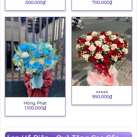
500.000
₫
700.000
₫
⭐︎⭐︎⭐︎⭐︎⭐︎
950.000
₫
Hồng Phát
1.100.000
₫