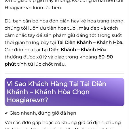
và có giao kịp giờ hay không. Đó cũng là hai tiêu chí
Hoagiare.vn luôn ưu tiên.
Dù bạn cần bó hoa đơn giản hay kệ hoa trang trọng,
chúng tôi luôn ưu tiên hoa tươi, màu đẹp và cách
cắm chắc tay để sản phẩm giữ dáng tốt trong suốt
thời gian trưng bày tại
Tại Diên Khánh – Khánh Hòa
.
Các đơn hoa tại
Tại Diên Khánh – Khánh Hòa
thường được xử lý và giao trong khoảng
60–90
phút
tính từ lúc chốt mẫu.
Vì Sao Khách Hàng Tại Tại Diên
Khánh – Khánh Hòa Chọn
Hoagiare.vn?
✔ Giao nhanh, đúng giờ đã hẹn
Với các đơn gấp hoặc có khung giờ cố định, chúng