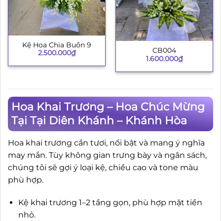
Kệ Hoa Chia Buồn 9
CB004
2.500.000
₫
1.600.000
₫
Hoa Khai Trương – Hoa Chúc Mừng
Tại Tại Diên Khánh – Khánh Hòa
Hoa khai trương cần tươi, nổi bật và mang ý nghĩa
may mắn. Tùy không gian trưng bày và ngân sách,
chúng tôi sẽ gợi ý loại kệ, chiều cao và tone màu
phù hợp.
Kệ khai trương 1–2 tầng gọn, phù hợp mặt tiền
nhỏ.