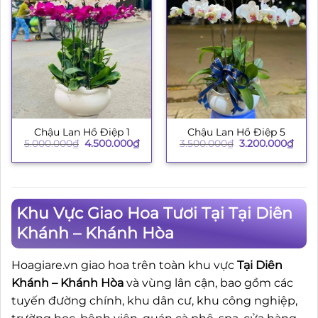
Chậu Lan Hồ Điệp 1
Chậu Lan Hồ Điệp 5
Giá
Giá
Giá
Giá
5.000.000
₫
4.500.000
₫
3.500.000
₫
3.200.000
₫
gốc
hiện
gốc
hiện
là:
tại
là:
tại
5.000.000₫.
là:
3.500.000₫.
là:
4.500.000₫.
3.200
Khu Vực Giao Hoa Tươi Tại Tại Diên
Khánh – Khánh Hòa
Hoagiare.vn giao hoa trên toàn khu vực
Tại Diên
Khánh – Khánh Hòa
và vùng lân cận, bao gồm các
tuyến đường chính, khu dân cư, khu công nghiệp,