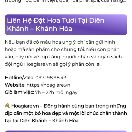
trường học, bệnh viện, quán cà phê, spa, cửa hàng…
Liên Hệ Đặt Hoa Tươi Tại Diên
Khánh – Khánh Hòa
Nếu bạn đã có mẫu hoa ưng ý, chỉ cần gửi hình
hoặc mã sản phẩm cho chúng tôi. Nếu còn phân
vân, hãy nói về dịp tặng, người nhận và ngân sách –
đội ngũ Hoagiare.vn sẽ gợi ý phần còn lại.
Hotline/Zalo:
0971.98.98.43
Website:
https://hoagiare.vn
Giờ làm việc:
7h – 22h mỗi ngày
Hoagiare.vn – Đồng hành cùng bạn trong những
dịp cần một bó hoa đẹp và một lời chúc chân thành
tại Tại Diên Khánh – Khánh Hòa.