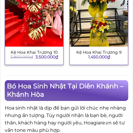
Kệ Hoa Khai Trương 10
Kệ Hoa Khai Trương 9
Giá
Giá
3.850.000
₫
3.500.000
₫
1.450.000
₫
gốc
hiện
là:
tại
3.850.000₫.
là:
3.500.000₫.
Bó Hoa Sinh Nhật Tại Diên Khánh –
Khánh Hòa
Hoa sinh nhật là dịp để bạn gửi lời chúc nhẹ nhàng
nhưng ấn tượng. Tùy người nhận là bạn bè, người
thân, khách hàng hay người yêu, Hoagiare.vn sẽ tư
vấn tone màu phù hợp.