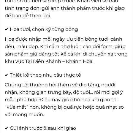
tôi luôn ưu tiên sắp xếp trước. Nhân viên sẽ báo
tình trạng đơn, gửi ảnh thành phẩm trước khi giao
để bạn dễ theo dõi.
✔ Hoa tươi, chọn kỹ từng bông
Hoa được nhập mỗi ngày, ưu tiên bông tươi, cánh
đều, màu đẹp. Khi cắm, thợ luôn cân đối form, giúp
sản phẩm giữ dáng tốt kể cả khi di chuyển xa trong
khu vực Tại Diên Khánh – Khánh Hòa.
✔ Thiết kế theo nhu cầu thực tế
Chúng tôi thường hỏi thêm về dịp tặng, người
nhận, không gian trưng bày, độ tuổi… rồi mới gợi ý
mẫu phù hợp. Điều này giúp bó hoa khi giao tới
“vừa mắt” hơn, không bị quá rực hoặc quá nhạt so
với mong muốn.
✔ Gửi ảnh trước & sau khi giao