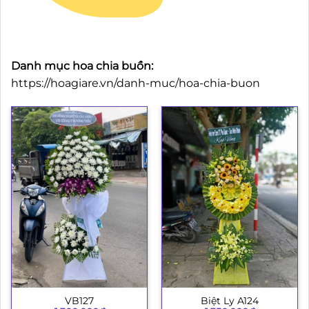
Danh mục hoa chia buồn:
https://hoagiare.vn/danh-muc/hoa-chia-buon
VB127
Biệt Ly A124