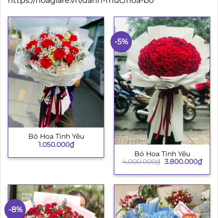
https://hoagiare.vn/danh-muc/hoa-bo
-5%
Bó Hoa Tình Yêu
1.050.000
₫
Bó Hoa Tình Yêu
Giá
Giá
4.000.000
₫
3.800.000
₫
gốc
hiện
là:
tại
4.000.000₫.
là:
3.80
-8%