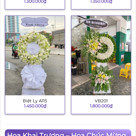
1.300.000
₫
1.350.000
₫
Biệt Ly A115
VB201
1.450.000
₫
1.800.000
₫
Hoa Khai Trương – Hoa Chúc Mừng