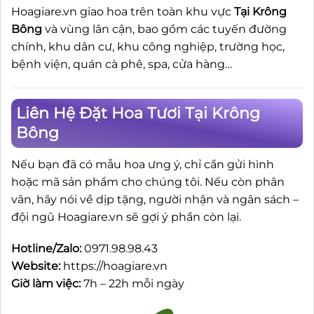
Hoagiare.vn giao hoa trên toàn khu vực
Tại Krông
Bông
và vùng lân cận, bao gồm các tuyến đường
chính, khu dân cư, khu công nghiệp, trường học,
bệnh viện, quán cà phê, spa, cửa hàng…
Liên Hệ Đặt Hoa Tươi Tại Krông
Bông
Nếu bạn đã có mẫu hoa ưng ý, chỉ cần gửi hình
hoặc mã sản phẩm cho chúng tôi. Nếu còn phân
vân, hãy nói về dịp tặng, người nhận và ngân sách –
đội ngũ Hoagiare.vn sẽ gợi ý phần còn lại.
Hotline/Zalo:
0971.98.98.43
Website:
https://hoagiare.vn
Giờ làm việc:
7h – 22h mỗi ngày