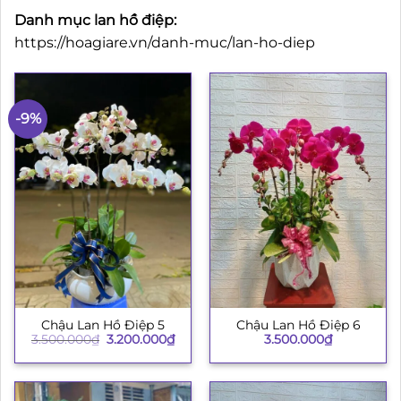
Danh mục lan hồ điệp:
https://hoagiare.vn/danh-muc/lan-ho-diep
-9%
Chậu Lan Hồ Điệp 5
Chậu Lan Hồ Điệp 6
Giá
Giá
3.500.000
₫
3.200.000
₫
3.500.000
₫
gốc
hiện
là:
tại
3.500.000₫.
là:
3.200.000₫.