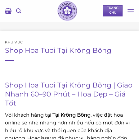
Bỏ
TRANG
qua
CHỦ
nội
dung
KHU VỰC
Shop Hoa Tươi Tại Krông Bông
Shop Hoa Tươi Tại Krông Bông | Giao
Nhanh 60–90 Phút – Hoa Đẹp – Giá
Tốt
Với khách hàng tại
Tại Krông Bông
, việc đặt hoa
online sẽ nhẹ nhàng hơn nhiều nếu có một đơn vị
hiểu rõ khu vực và thói quen của khách địa
phương. Hoagiare.vn đã phục vụ hàng nghìn đơn