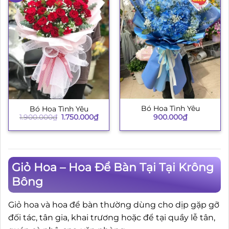
Bó Hoa Tình Yêu
Bó Hoa Tình Yêu
Giá
Giá
900.000
₫
1.900.000
₫
1.750.000
₫
gốc
hiện
là:
tại
1.900.000₫.
là:
1.750.000₫.
Giỏ Hoa – Hoa Để Bàn Tại Tại Krông
Bông
Giỏ hoa và hoa để bàn thường dùng cho dịp gặp gỡ
đối tác, tân gia, khai trương hoặc để tại quầy lễ tân,