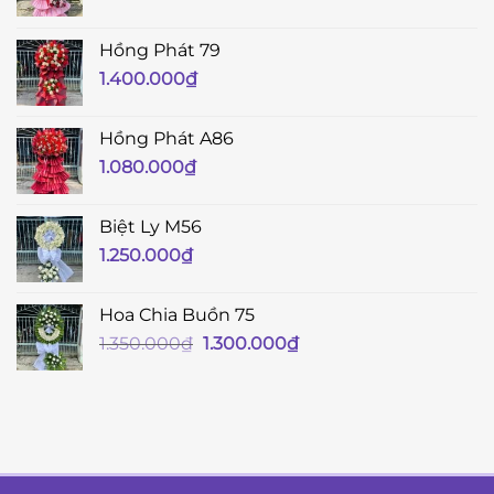
Hồng Phát 79
1.400.000
₫
Hồng Phát A86
1.080.000
₫
Biệt Ly M56
1.250.000
₫
Hoa Chia Buồn 75
Giá
Giá
1.350.000
₫
1.300.000
₫
gốc
hiện
là:
tại
1.350.000₫.
là:
1.300.000₫.