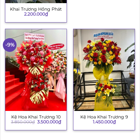
Khai Trương Hồng Phát
2.200.000
₫
-9%
Kệ Hoa Khai Trương 10
Kệ Hoa Khai Trương 9
Giá
Giá
3.850.000
₫
3.500.000
₫
1.450.000
₫
gốc
hiện
là:
tại
3.850.000₫.
là:
3.500.000₫.