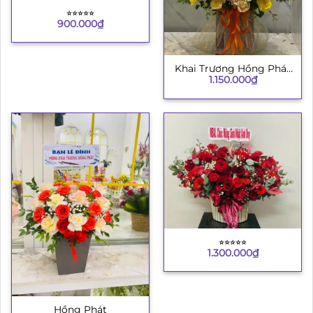
⭐︎⭐︎⭐︎⭐︎⭐︎
900.000
₫
Khai Trương Hồng Phát
1.150.000
₫
8
⭐︎⭐︎⭐︎⭐︎⭐︎
1.300.000
₫
Hồng Phát