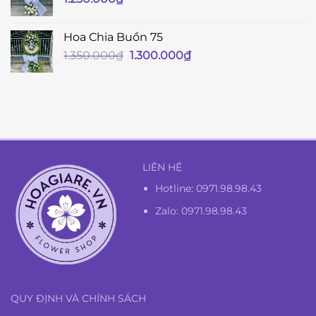
Hoa Chia Buồn 75
Giá
Giá
1.350.000
₫
1.300.000
₫
gốc
hiện
là:
tại
1.350.000₫.
là:
1.300.000₫.
LIÊN HỆ
Hotline:
0971.98.98.43
Zalo: 0971.98.98.43
QUY ĐỊNH VÀ CHÍNH SÁCH