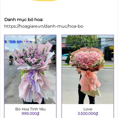
Danh mục bó hoa:
https://hoagiare.vn/danh-muc/hoa-bo
Bó Hoa Tình Yêu
Love
999.000
₫
3.500.000
₫