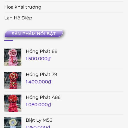
Hoa khai trương
Lan Hồ Điệp
SẢN PHẨM NỔI BẬT
Hồng Phát 88
1.500.000
₫
Hồng Phát 79
1.400.000
₫
Hồng Phát A86
1.080.000
₫
Biệt Ly M56
1.250.000
₫