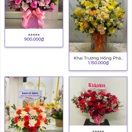
⭐︎⭐︎⭐︎⭐︎⭐︎
900.000
₫
Khai Trương Hồng Phát
1.150.000
₫
8
⭐︎⭐︎⭐︎⭐︎⭐︎