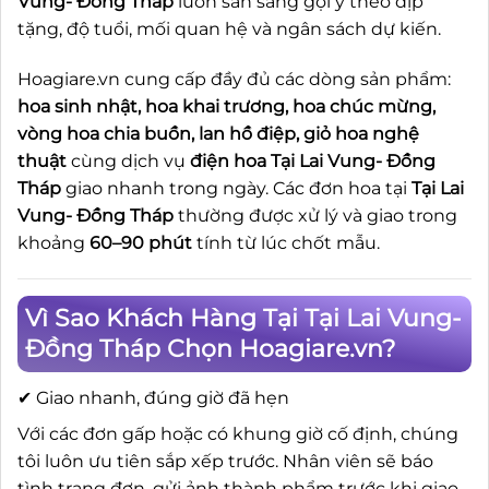
Vung- Đồng Tháp
luôn sẵn sàng gợi ý theo dịp
tặng, độ tuổi, mối quan hệ và ngân sách dự kiến.
Hoagiare.vn cung cấp đầy đủ các dòng sản phẩm:
hoa sinh nhật, hoa khai trương, hoa chúc mừng,
vòng hoa chia buồn, lan hồ điệp, giỏ hoa nghệ
thuật
cùng dịch vụ
điện hoa Tại Lai Vung- Đồng
Tháp
giao nhanh trong ngày. Các đơn hoa tại
Tại Lai
Vung- Đồng Tháp
thường được xử lý và giao trong
khoảng
60–90 phút
tính từ lúc chốt mẫu.
Vì Sao Khách Hàng Tại Tại Lai Vung-
Đồng Tháp Chọn Hoagiare.vn?
✔ Giao nhanh, đúng giờ đã hẹn
Với các đơn gấp hoặc có khung giờ cố định, chúng
tôi luôn ưu tiên sắp xếp trước. Nhân viên sẽ báo
tình trạng đơn, gửi ảnh thành phẩm trước khi giao