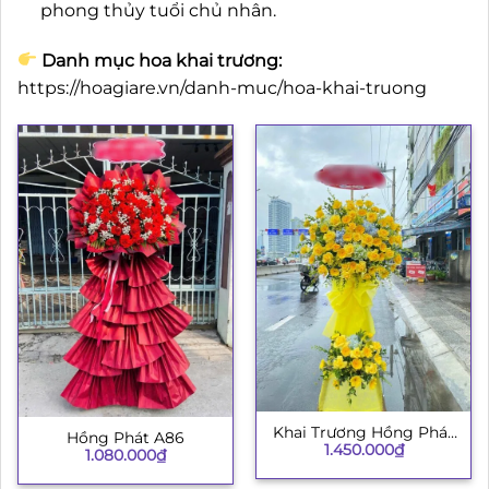
phong thủy tuổi chủ nhân.
Danh mục hoa khai trương:
https://hoagiare.vn/danh-muc/hoa-khai-truong
Khai Trương Hồng Phát
Hồng Phát A86
1.450.000
₫
003
1.080.000
₫