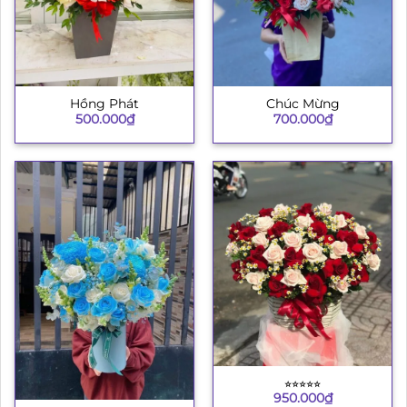
Hồng Phát
Chúc Mừng
500.000
₫
700.000
₫
⭐︎⭐︎⭐︎⭐︎⭐︎
950.000
₫