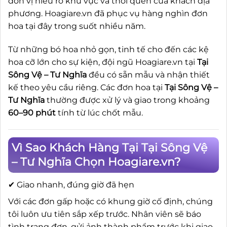
đơn vị hiểu rõ khu vực và thói quen của khách địa
phương. Hoagiare.vn đã phục vụ hàng nghìn đơn
hoa tại đây trong suốt nhiều năm.
Từ những bó hoa nhỏ gọn, tinh tế cho đến các kệ
hoa cỡ lớn cho sự kiện, đội ngũ Hoagiare.vn tại
Tại
Sông Vệ – Tư Nghĩa
đều có sẵn mẫu và nhận thiết
kế theo yêu cầu riêng. Các đơn hoa tại
Tại Sông Vệ –
Tư Nghĩa
thường được xử lý và giao trong khoảng
60–90 phút
tính từ lúc chốt mẫu.
Vì Sao Khách Hàng Tại Tại Sông Vệ
– Tư Nghĩa Chọn Hoagiare.vn?
✔ Giao nhanh, đúng giờ đã hẹn
Với các đơn gấp hoặc có khung giờ cố định, chúng
tôi luôn ưu tiên sắp xếp trước. Nhân viên sẽ báo
tình trạng đơn, gửi ảnh thành phẩm trước khi giao