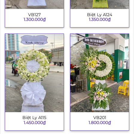
VB127
Biệt Ly A124
1.300.000
₫
1.350.000
₫
Biệt Ly A115
VB201
1.450.000
₫
1.800.000
₫