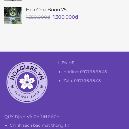
Hoa Chia Buồn 75
Giá
Giá
1.350.000
₫
1.300.000
₫
gốc
hiện
là:
tại
1.350.000₫.
là:
1.300.000₫.
LIÊN HỆ
Hotline:
0971.98.98.43
Zalo: 0971.98.98.43
QUY ĐỊNH VÀ CHÍNH SÁCH
Chính sách bảo mật thông tin