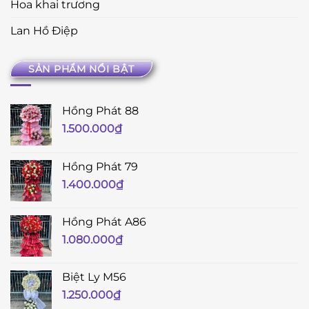
Hoa khai trương
Lan Hồ Điệp
SẢN PHẨM NỔI BẬT
Hồng Phát 88
1.500.000
₫
Hồng Phát 79
1.400.000
₫
Hồng Phát A86
1.080.000
₫
Biệt Ly M56
1.250.000
₫