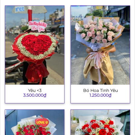
Yêu <3
Bó Hoa Tình Yêu
3.500.000
₫
1.250.000
₫