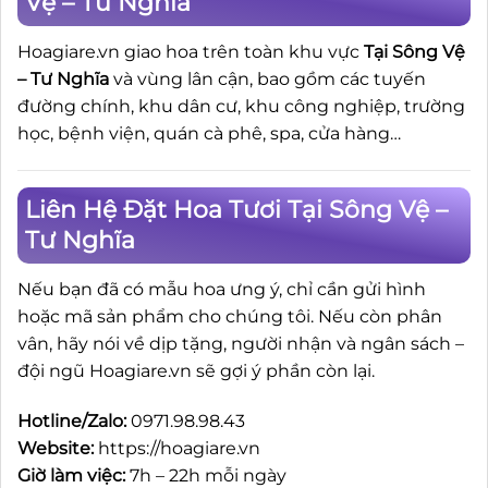
Vệ – Tư Nghĩa
Hoagiare.vn giao hoa trên toàn khu vực
Tại Sông Vệ
– Tư Nghĩa
và vùng lân cận, bao gồm các tuyến
đường chính, khu dân cư, khu công nghiệp, trường
học, bệnh viện, quán cà phê, spa, cửa hàng…
Liên Hệ Đặt Hoa Tươi Tại Sông Vệ –
Tư Nghĩa
Nếu bạn đã có mẫu hoa ưng ý, chỉ cần gửi hình
hoặc mã sản phẩm cho chúng tôi. Nếu còn phân
vân, hãy nói về dịp tặng, người nhận và ngân sách –
đội ngũ Hoagiare.vn sẽ gợi ý phần còn lại.
Hotline/Zalo:
0971.98.98.43
Website:
https://hoagiare.vn
Giờ làm việc:
7h – 22h mỗi ngày