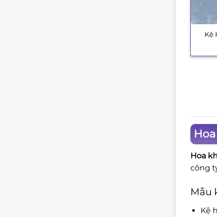
Kệ 
+
Hoa 
Hoa kh
công ty
Mẫu k
Kệ h