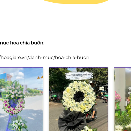
ục hoa chia buồn:
//hoagiare.vn/danh-muc/hoa-chia-buon