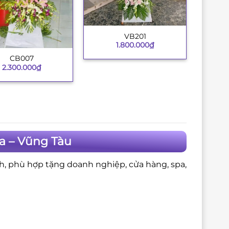
VB201
+
1.800.000
₫
CB007
2.300.000
₫
a – Vũng Tàu
nh, phù hợp tặng doanh nghiệp, cửa hàng, spa,