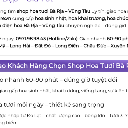
ang tìm
shop hoa tươi Bà Rịa – Vũng Tàu
uy tín, giao hoa
re.vn
cung cấp
hoa sinh nhật, hoa khai trương, hoa chúc
ụ
điện hoa Bà Rịa – Vũng Tàu
chuyên nghiệp – đúng giờ – 
ệ ngay:
0971.98.98.43 (Hotline/Zalo)
. Giao nhanh
60–90 p
Mỹ – Long Hải – Đất Đỏ – Long Điền – Châu Đức – Xuyên 
Sao Khách Hàng Chọn Shop Hoa Tươi Bà 
o nhanh 60–90 phút – đúng giờ tuyệt đối
iao gấp hoa sinh nhật, khai trương, viếng tang, sự kiện t
 tươi mỗi ngày – thiết kế sang trọng
ợc nhập từ Đà Lạt – chất lượng cao – bông lớn – tươi 3–7
g biển.