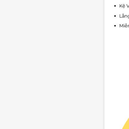
Kệ V
Lẵn
Miễ