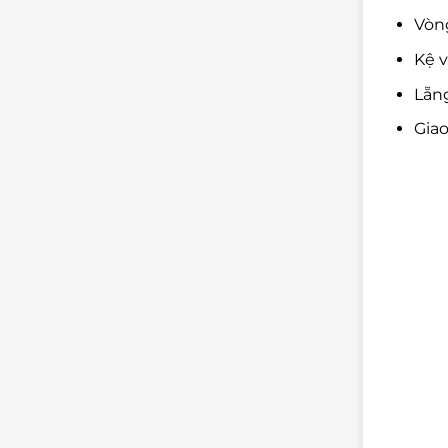
Vòng
Kệ v
Lẵn
Giao