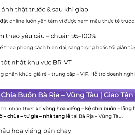
 ảnh thật trước & sau khi giao
đặt online luôn yên tâm vì được xem mẫu thực tế trước 
m theo yêu cầu – chuẩn 95–100%
kế theo phong cách hiện đại, sang trọng hoặc tối giản tù
 tốt nhất khu vực BR-VT
g phân khúc: giá rẻ – trung cấp – VIP. Hỗ trợ doanh ngh
Chia Buồn Bà Rịa – Vũng Tàu | Giao Tậ
tôi nhận thiết kế
vòng hoa viếng – kệ chia buồn – lẵng 
 – chùa – tư gia – nhà tang lễ
tại Bà Rịa – Vũng Tàu.
mẫu hoa viếng bán chạy