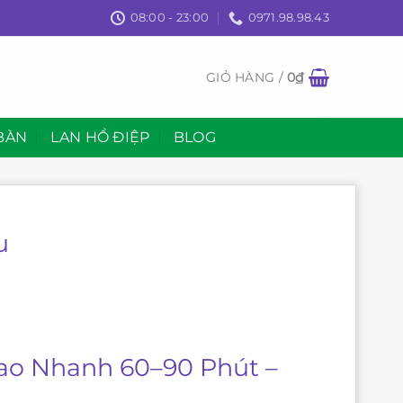
08:00 - 23:00
0971.98.98.43
GIỎ HÀNG /
0
₫
BÀN
LAN HỒ ĐIỆP
BLOG
u
iao Nhanh 60–90 Phút –