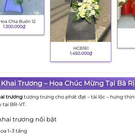
Hoa Chia Buồn 12
1.300.000
₫
+
HCB161
+
1.450.000
₫
Khai Trương – Hoa Chúc Mừng Tại Bà Rị
ai trương
tượng trưng cho phát đạt – tài lộc – hưng thị
 tại BR-VT.
hai trương nổi bật
oa 1–3 tầng