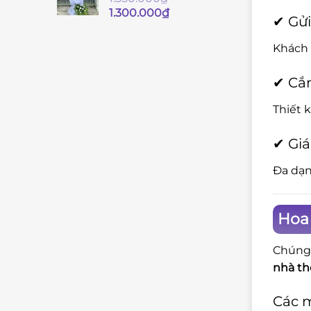
Giá
Giá
1.300.000
₫
✔ Gửi
gốc
hiện
là:
tại
Khách 
1.350.000₫.
là:
1.300.000₫.
✔ Cắ
Thiết 
✔ Giá
Đa dạn
Hoa 
Chúng 
nhà thờ
Các 