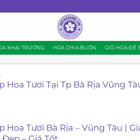
OA KHAI TRƯƠNG
HOA CHIA BUỒN
GIỎ HOA ĐỂ 
C
p Hoa Tươi Tại Tp Bà Rịa Vũng Tà
p Hoa Tươi Bà Rịa – Vũng Tàu | G
 Đẹp – Giá Tốt