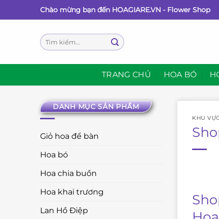
Bỏ
Chào mừng bạn đến HOAGIARE.VN - Flower Shop
qua
nội
Tìm
dung
kiếm:
TRANG CHỦ
HOA BÓ
H
DANH MỤC SẢN PHẨM
KHU VỰ
Sho
Giỏ hoa để bàn
Hoa bó
Hoa chia buồn
Hoa khai trương
Sho
Lan Hồ Điệp
Hoa