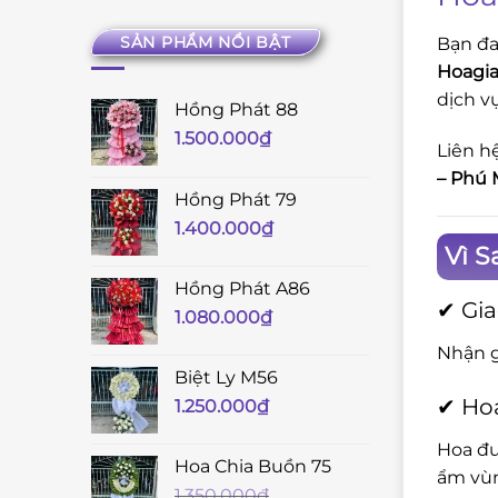
SẢN PHẨM NỔI BẬT
Bạn đ
Hoagia
dịch v
Hồng Phát 88
1.500.000
₫
Liên h
– Phú 
Hồng Phát 79
1.400.000
₫
Vì 
Hồng Phát A86
✔ Gia
1.080.000
₫
Nhận g
Biệt Ly M56
✔ Hoa
1.250.000
₫
Hoa đư
Hoa Chia Buồn 75
ẩm vùn
1.350.000
₫