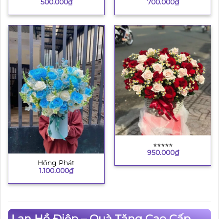
500.000
₫
700.000
₫
⭐︎⭐︎⭐︎⭐︎⭐︎
950.000
₫
Hồng Phát
1.100.000
₫
Lan Hồ Điệp – Quà Tặng Cao Cấp