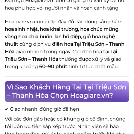
Đội ngũ Hoagiare.vn luôn cố gắng tư vấn kỹ để bó
hoa phù hợp với người nhận và hoàn cảnh tặng.
Hoagiare.vn cung cấp đầy đủ các dòng sản phẩm:
hoa sinh nhật, hoa khai trương, hoa chúc mừng,
vòng hoa chia buồn, lan hồ điệp, giỏ hoa nghệ
thuật
cùng dịch vụ
điện hoa Tại Triệu Sơn – Thanh
Hóa
giao nhanh trong ngày. Các đơn hoa tại
Tại
Triệu Sơn – Thanh Hóa
thường được xử lý và giao
trong khoảng
60–90 phút
tính từ lúc chốt mẫu.
Vì Sao Khách Hàng Tại Tại Triệu Sơn
– Thanh Hóa Chọn Hoagiare.vn?
✔ Giao nhanh, đúng giờ đã hẹn
Với các đơn gấp hoặc có khung giờ cố định, chúng
tôi luôn ưu tiên sắp xếp trước. Nhân viên sẽ báo
tình trạng đơn, gửi ảnh thành phẩm trước khi giao