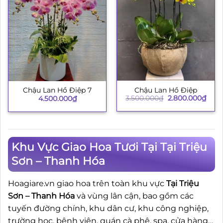
Chậu Lan Hồ Điệp
Chậu Lan Hồ Điệp 7
Giá
Giá
3.500.000
₫
2.800.000
₫
4.500.000
₫
gốc
hiện
là:
tại
3.500.000₫.
là:
2.80
Khu Vực Giao Hoa Tươi Tại Tại Triệu
Sơn – Thanh Hóa
Hoagiare.vn giao hoa trên toàn khu vực
Tại Triệu
Sơn – Thanh Hóa
và vùng lân cận, bao gồm các
tuyến đường chính, khu dân cư, khu công nghiệp,
trường học, bệnh viện, quán cà phê, spa, cửa hàng…