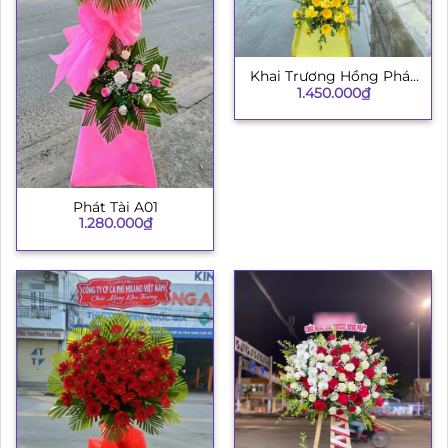
Khai Trương Hồng Phát
1.450.000
₫
003
Phát Tài A01
1.280.000
₫