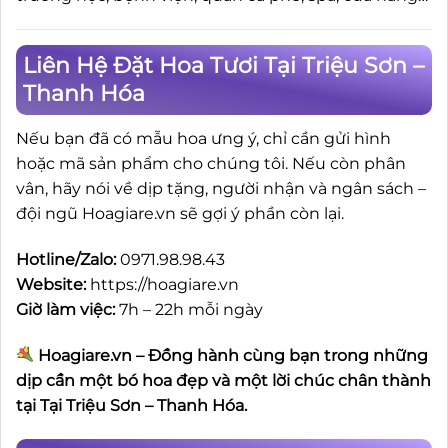
Liên Hệ Đặt Hoa Tươi Tại Triệu Sơn –
Thanh Hóa
Nếu bạn đã có mẫu hoa ưng ý, chỉ cần gửi hình
hoặc mã sản phẩm cho chúng tôi. Nếu còn phân
vân, hãy nói về dịp tặng, người nhận và ngân sách –
đội ngũ Hoagiare.vn sẽ gợi ý phần còn lại.
Hotline/Zalo:
0971.98.98.43
Website:
https://hoagiare.vn
Giờ làm việc:
7h – 22h mỗi ngày
Hoagiare.vn – Đồng hành cùng bạn trong những
dịp cần một bó hoa đẹp và một lời chúc chân thành
tại Tại Triệu Sơn – Thanh Hóa.