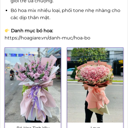
giới trẻ ưa chuộng.
Bó hoa mix nhiều loại, phối tone nhẹ nhàng cho
các dịp thân mật.
Danh mục bó hoa:
https://hoagiare.vn/danh-muc/hoa-bo
Bó Hoa Tình Yêu
Love