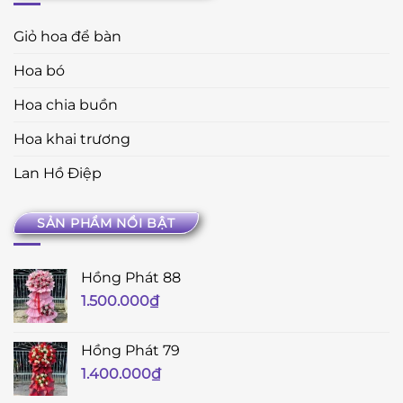
Giỏ hoa để bàn
Hoa bó
Hoa chia buồn
Hoa khai trương
Lan Hồ Điệp
SẢN PHẨM NỔI BẬT
Hồng Phát 88
1.500.000
₫
Hồng Phát 79
1.400.000
₫