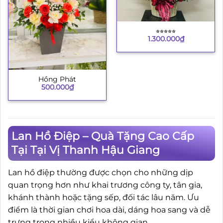
⭐︎⭐︎⭐︎⭐︎⭐︎
1.300.000
₫
Hồng Phát
500.000
₫
Lan Hồ Điệp – Quà Tặng Cao Cấp
Tại Tại Vị Thanh Hậu Giang
Lan hồ điệp thường được chọn cho những dịp
quan trọng hơn như khai trương công ty, tân gia,
khánh thành hoặc tặng sếp, đối tác lâu năm. Ưu
điểm là thời gian chơi hoa dài, dáng hoa sang và dễ
trưng trong nhiều kiểu không gian.