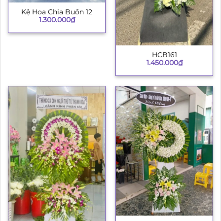
Kệ Hoa Chia Buồn 12
1.300.000
₫
HCB161
1.450.000
₫