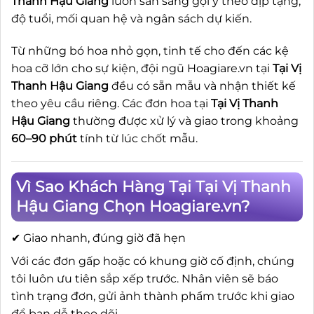
Thanh Hậu Giang
luôn sẵn sàng gợi ý theo dịp tặng,
độ tuổi, mối quan hệ và ngân sách dự kiến.
Từ những bó hoa nhỏ gọn, tinh tế cho đến các kệ
hoa cỡ lớn cho sự kiện, đội ngũ Hoagiare.vn tại
Tại Vị
Thanh Hậu Giang
đều có sẵn mẫu và nhận thiết kế
theo yêu cầu riêng. Các đơn hoa tại
Tại Vị Thanh
Hậu Giang
thường được xử lý và giao trong khoảng
60–90 phút
tính từ lúc chốt mẫu.
Vì Sao Khách Hàng Tại Tại Vị Thanh
Hậu Giang Chọn Hoagiare.vn?
✔ Giao nhanh, đúng giờ đã hẹn
Với các đơn gấp hoặc có khung giờ cố định, chúng
tôi luôn ưu tiên sắp xếp trước. Nhân viên sẽ báo
tình trạng đơn, gửi ảnh thành phẩm trước khi giao
để bạn dễ theo dõi.