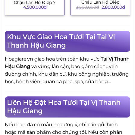
Chậu Lan Hồ Điệp
Chậu Lan Hồ Điệp 7
Giá
Giá
3.500.000
₫
2.800.000
₫
4.500.000
₫
gốc
hiện
là:
tại
3.500.000₫.
là:
2.80
Khu Vực Giao Hoa Tươi Tại Tại Vị
Thanh Hậu Giang
Hoagiare.vn giao hoa trên toàn khu vực
Tại Vị Thanh
Hậu Giang
và vùng lân cận, bao gồm các tuyến
đường chính, khu dân cư, khu công nghiệp, trường
học, bệnh viện, quán cà phê, spa, cửa hàng…
Liên Hệ Đặt Hoa Tươi Tại Vị Thanh
Hậu Giang
Nếu bạn đã có mẫu hoa ưng ý, chỉ cần gửi hình
hoặc mã sản phẩm cho chúng tôi. Nếu còn phân