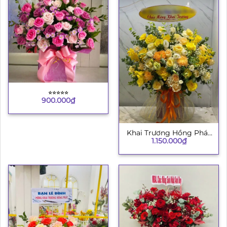
⭐︎⭐︎⭐︎⭐︎⭐︎
900.000
₫
Khai Trương Hồng Phát
1.150.000
₫
8