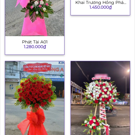
Khai Trương Hồng Phát
1.450.000
₫
003
Phát Tài A01
1.280.000
₫