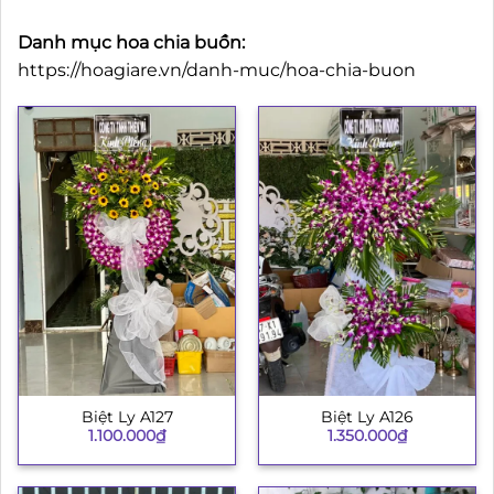
Danh mục hoa chia buồn:
https://hoagiare.vn/danh-muc/hoa-chia-buon
Biệt Ly A127
Biệt Ly A126
1.100.000
₫
1.350.000
₫