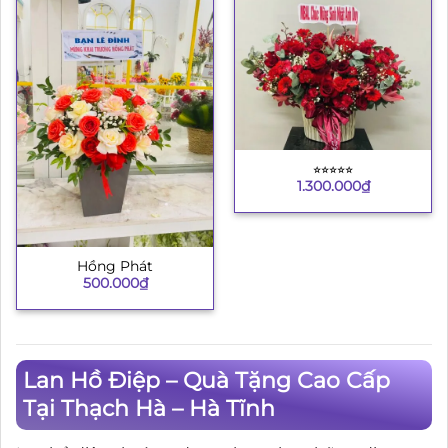
⭐︎⭐︎⭐︎⭐︎⭐︎
1.300.000
₫
Hồng Phát
500.000
₫
Lan Hồ Điệp – Quà Tặng Cao Cấp
Tại Thạch Hà – Hà Tĩnh