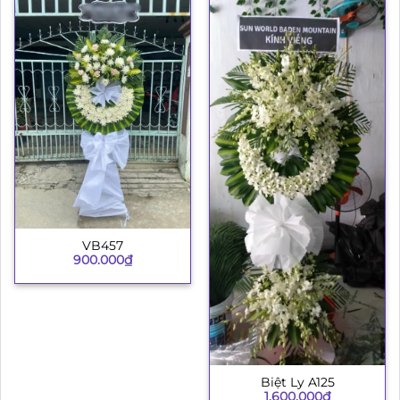
VB457
900.000
₫
Biệt Ly A125
1.600.000
₫