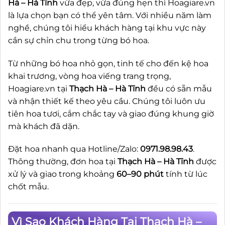
Hà – Hà Tĩnh
vừa đẹp, vừa đúng hẹn thì Hoagiare.vn
là lựa chọn bạn có thể yên tâm. Với nhiều năm làm
nghề, chúng tôi hiểu khách hàng tại khu vực này
cần sự chỉn chu trong từng bó hoa.
Từ những bó hoa nhỏ gọn, tinh tế cho đến kệ hoa
khai trương, vòng hoa viếng trang trọng,
Hoagiare.vn tại
Thạch Hà – Hà Tĩnh
đều có sẵn mẫu
và nhận thiết kế theo yêu cầu. Chúng tôi luôn ưu
tiên hoa tươi, cắm chắc tay và giao đúng khung giờ
mà khách đã dặn.
Đặt hoa nhanh qua Hotline/Zalo:
0971.98.98.43
.
Thông thường, đơn hoa tại
Thạch Hà – Hà Tĩnh
được
xử lý và giao trong khoảng
60–90 phút
tính từ lúc
chốt mẫu.
Vì Sao Khách Hàng Tại Thạch Hà –