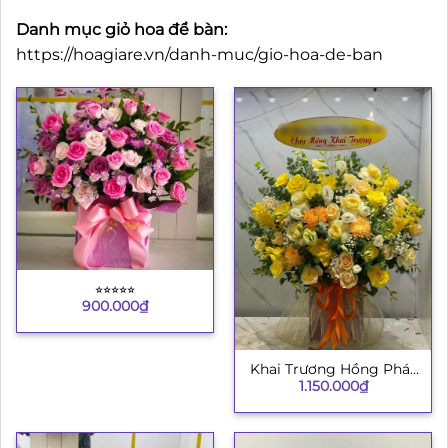
Danh mục giỏ hoa để bàn:
https://hoagiare.vn/danh-muc/gio-hoa-de-ban
⭐︎⭐︎⭐︎⭐︎⭐︎
900.000
₫
Khai Trương Hồng Phát
1.150.000
₫
8