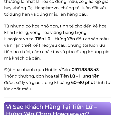
thường lo nhất là hoa có đúng mẫu, có giao kịp giờ
hay không. Tại Hoagiare.vn, chúng tôi luôn đặt yếu
tố đúng hẹn và đúng mẫu lên hàng đầu.
Từ những bó hoa nhỏ gọn, tinh tế cho đến kệ hoa
khai trương, vòng hoa viếng trang trọng,
Hoagiare.vn tại
Tiên Lữ – Hưng Yên
đều có sẵn mẫu
và nhận thiết kế theo yêu cầu. Chúng tôi luôn ưu
tiên hoa tươi, cắm chắc tay và giao đúng khung giờ
mà khách đã dặn.
Đặt hoa nhanh qua Hotline/Zalo:
0971.98.98.43
.
Thông thường, đơn hoa tại
Tiên Lữ – Hưng Yên
được xử lý và giao trong khoảng
60–90 phút
tính từ
lúc chốt mẫu.
Vì Sao Khách Hàng Tại Tiên Lữ –
Hưng Yên Chọn Hoagiare.vn?