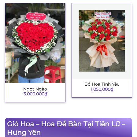
Bó Hoa Tình Yêu
Ngọt Ngào
1.050.000
₫
3.000.000
₫
Giỏ Hoa – Hoa Để Bàn Tại Tiên Lữ –
Hưng Yên