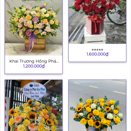
⭐︎⭐︎⭐︎⭐︎⭐︎
1.600.000
₫
Khai Trương Hồng Phát
1.200.000
₫
4