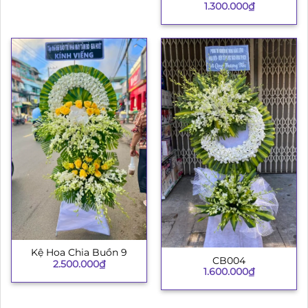
1.300.000
₫
Kệ Hoa Chia Buồn 9
CB004
2.500.000
₫
1.600.000
₫