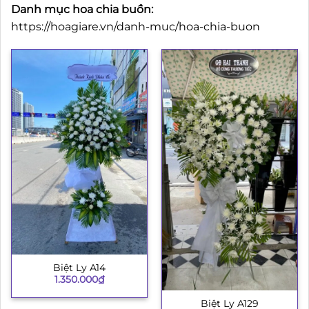
Danh mục hoa chia buồn:
https://hoagiare.vn/danh-muc/hoa-chia-buon
Biệt Ly A14
1.350.000
₫
Biệt Ly A129