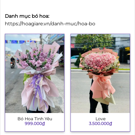
Danh mục bó hoa:
https://hoagiare.vn/danh-muc/hoa-bo
Bó Hoa Tình Yêu
Love
999.000
₫
3.500.000
₫