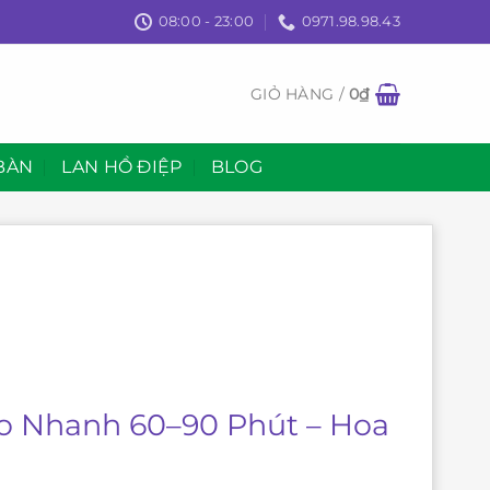
08:00 - 23:00
0971.98.98.43
GIỎ HÀNG /
0
₫
BÀN
LAN HỒ ĐIỆP
BLOG
ao Nhanh 60–90 Phút – Hoa