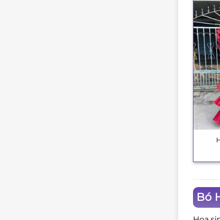
+
Bó 
Hoa si