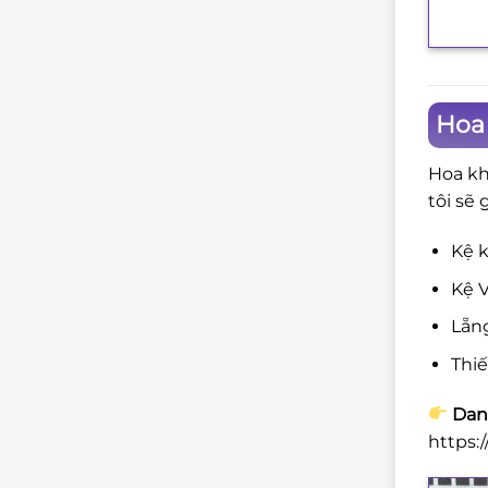
Hoa
Hoa kh
tôi sẽ 
Kệ k
Kệ V
Lẵng
Thi
Danh
https: