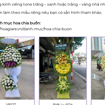
 kính viếng tone trắng – xanh hoặc trắng – vàng nhã nh
n làm theo mẫu riêng nếu bạn có sẵn hình tham khảo.
 mục hoa chia buồn:
//hoagiare.vn/danh-muc/hoa-chia-buon
VB127
Biệt Ly A124
+
+