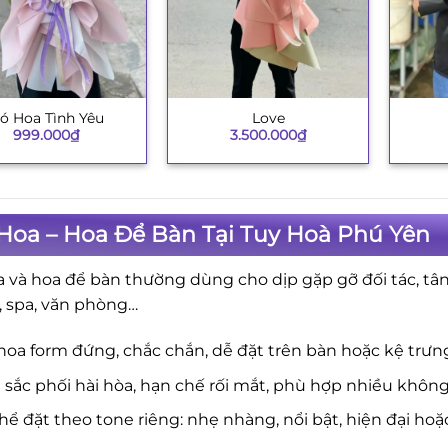
ó Hoa Tình Yêu
Love
+
+
999.000
₫
3.500.000
₫
Hoa – Hoa Để Bàn Tại Tuy Hoà Phú Yên
a và hoa để bàn thường dùng cho dịp gặp gỡ đối tác, tân 
, spa, văn phòng…
hoa form đứng, chắc chắn, dễ đặt trên bàn hoặc kệ trưng
sắc phối hài hòa, hạn chế rối mắt, phù hợp nhiều không
hể đặt theo tone riêng: nhẹ nhàng, nổi bật, hiện đại hoặc