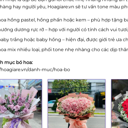
hàng hay người yêu, Hoagiare.vn sẽ tư vấn tone màu ph
hoa hồng pastel, hồng phấn hoặc kem – phù hợp tặng b
ướng dương rực rỡ – hợp với người có tính cách vui tươi
aby trắng hoặc baby hồng – hiện đại, được giới trẻ ưa c
oa mix nhiều loại, phối tone nhẹ nhàng cho các dịp thâ
h mục bó hoa:
//hoagiare.vn/danh-muc/hoa-bo