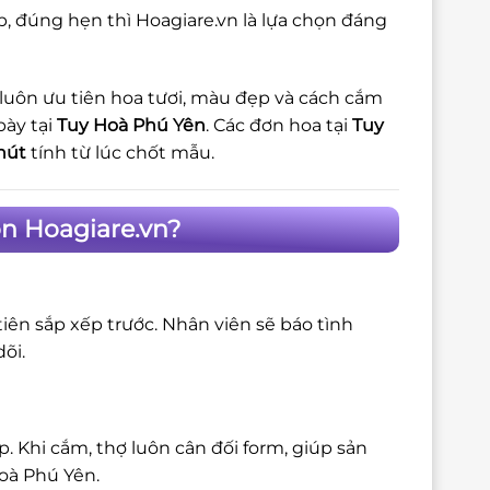
, đúng hẹn thì Hoagiare.vn là lựa chọn đáng
 luôn ưu tiên hoa tươi, màu đẹp và cách cắm
bày tại
Tuy Hoà Phú Yên
. Các đơn hoa tại
Tuy
hút
tính từ lúc chốt mẫu.
n Hoagiare.vn?
iên sắp xếp trước. Nhân viên sẽ báo tình
õi.
 Khi cắm, thợ luôn cân đối form, giúp sản
oà Phú Yên.