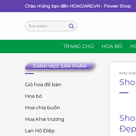
Bỏ
Chào mừng bạn đến HOAGIARE.VN - Flower Shop
qua
nội
Tìm
dung
kiếm:
TRANG CHỦ
HOA BÓ
H
DANH MỤC SẢN PHẨM
KHU VỰ
Sho
Giỏ hoa để bàn
Hoa bó
Hoa chia buồn
Sho
Hoa khai trương
Đẹp
Lan Hồ Điệp