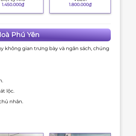
1.450.000
₫
1.800.000
₫
Hoà Phú Yên
ùy không gian trưng bày và ngân sách, chúng
n.
t lộc.
chủ nhân.