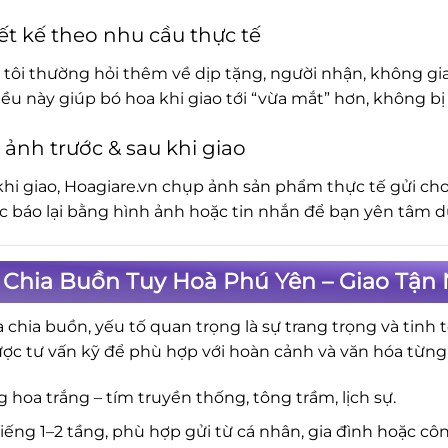
ết kế theo nhu cầu thực tế
tôi thường hỏi thêm về dịp tặng, người nhận, không gia
iều này giúp bó hoa khi giao tới “vừa mắt” hơn, không 
 ảnh trước & sau khi giao
khi giao, Hoagiare.vn chụp ảnh sản phẩm thực tế gửi cho
ục báo lại bằng hình ảnh hoặc tin nhắn để bạn yên tâm d
Chia Buồn Tuy Hoà Phú Yên – Giao Tận 
a chia buồn, yếu tố quan trọng là sự trang trọng và tinh 
ợc tư vấn kỹ để phù hợp với hoàn cảnh và văn hóa từng
 hoa trắng – tím truyền thống, tông trầm, lịch sự.
iếng 1–2 tầng, phù hợp gửi từ cá nhân, gia đình hoặc côn