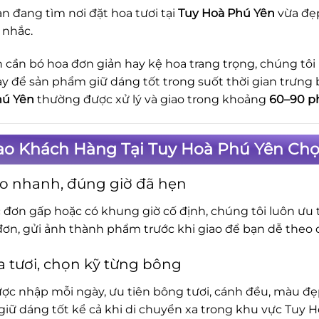
n đang tìm nơi đặt hoa tươi tại
Tuy Hoà Phú Yên
vừa đẹp
 nhắc.
 cần bó hoa đơn giản hay kệ hoa trang trọng, chúng tôi
ay để sản phẩm giữ dáng tốt trong suốt thời gian trưng 
hú Yên
thường được xử lý và giao trong khoảng
60–90 p
Sao Khách Hàng Tại Tuy Hoà Phú Yên Chọ
o nhanh, đúng giờ đã hẹn
c đơn gấp hoặc có khung giờ cố định, chúng tôi luôn ưu t
đơn, gửi ảnh thành phẩm trước khi giao để bạn dễ theo d
 tươi, chọn kỹ từng bông
ợc nhập mỗi ngày, ưu tiên bông tươi, cánh đều, màu đẹp.
iữ dáng tốt kể cả khi di chuyển xa trong khu vực Tuy H