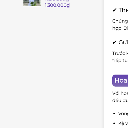
Giá
Giá
1.300.000
₫
✔ Thi
gốc
hiện
là:
tại
Chúng 
1.350.000₫.
là:
hợp. Đ
1.300.000₫.
✔ Gửi
Trước 
tiếp t
Hoa 
Với ho
đều đư
Vòng
Kệ v