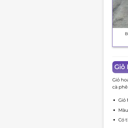
B
+
Giỏ 
Giỏ ho
cà phê
Giỏ 
Màu 
Có t