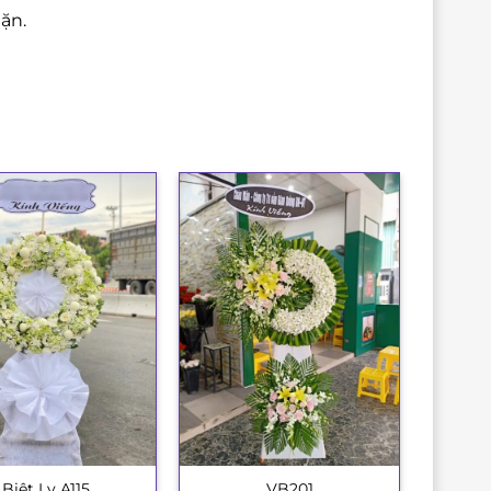
ặn.
Biệt Ly A115
VB201
+