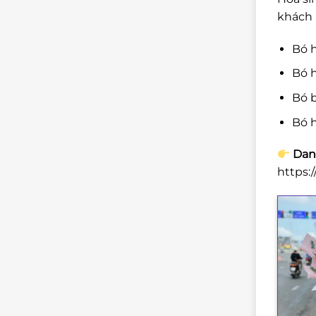
khách 
Bó 
Bó h
Bó b
Bó h
Dan
https: