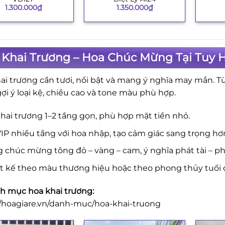
1.300.000
₫
1.350.000
₫
 Khai Trương – Hoa Chúc Mừng Tại Tuy 
ai trương cần tươi, nổi bật và mang ý nghĩa may mắn. T
gợi ý loại kệ, chiều cao và tone màu phù hợp.
hai trương 1–2 tầng gọn, phù hợp mặt tiền nhỏ.
IP nhiều tầng với hoa nhập, tạo cảm giác sang trọng hơ
 chúc mừng tông đỏ – vàng – cam, ý nghĩa phát tài – phá
ết kế theo màu thương hiệu hoặc theo phong thủy tuổi 
 mục hoa khai trương:
//hoagiare.vn/danh-muc/hoa-khai-truong