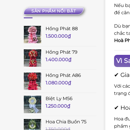
Nếu bạ
SẢN PHẨM NỔI BẬT
để cân
Dù bạn
Hồng Phát 88
chắc t
1.500.000
₫
Hoà P
Hồng Phát 79
Vì 
1.400.000
₫
✔ Gia
Hồng Phát A86
1.080.000
₫
Với cá
trạng 
Biệt Ly M56
1.250.000
₫
✔ Hoa
Hoa đư
Hoa Chia Buồn 75
phẩm g
1.350.000
₫