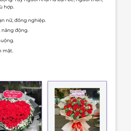
ù hợp.
ạn nữ, đồng nghiệp.
, năng động.
huộng.
n mật.