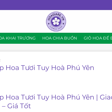
OA KHAI TRƯƠNG
HOA CHIA BUỒN
GIỎ HOA ĐỂ 
C
p Hoa Tươi Tuy Hoà Phú Yên
p Hoa Tươi Tuy Hoà Phú Yên | Gi
 – Giá Tốt