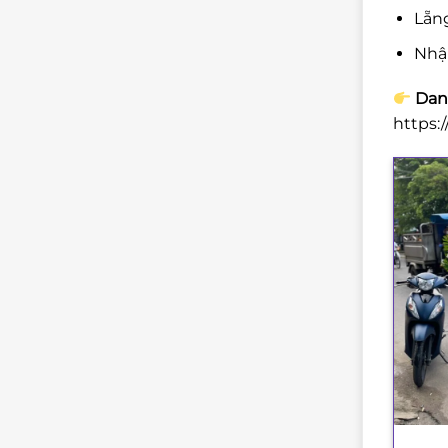
Lẵng
Nhậ
Danh
https:
+