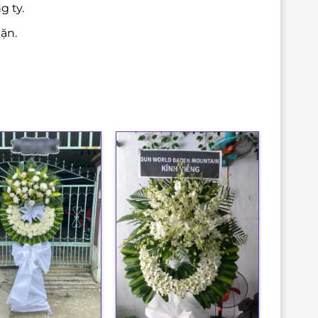
g ty.
ặn.