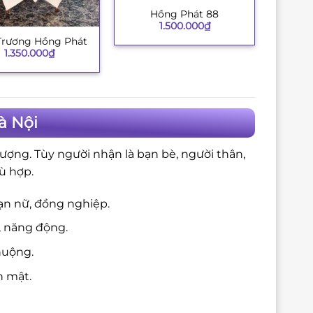
Hồng Phát 88
+
1.500.000
₫
Trương Hồng Phát
1.350.000
₫
à Nội
ượng. Tùy người nhận là bạn bè, người thân,
ù hợp.
ạn nữ, đồng nghiệp.
, năng động.
huộng.
n mật.