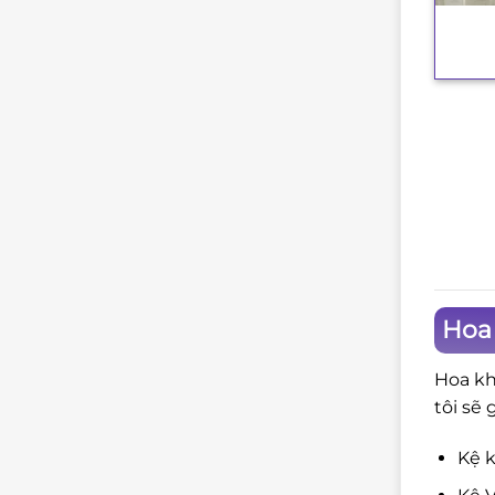
+
Hoa 
Hoa kh
tôi sẽ 
Kệ k