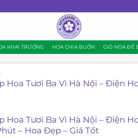
OA KHAI TRƯƠNG
HOA CHIA BUỒN
GIỎ HOA ĐỂ 
C
p Hoa Tươi Ba Vì Hà Nội – Điện H
p Hoa Tươi Ba Vì Hà Nội – Điện H
Phút – Hoa Đẹp – Giá Tốt