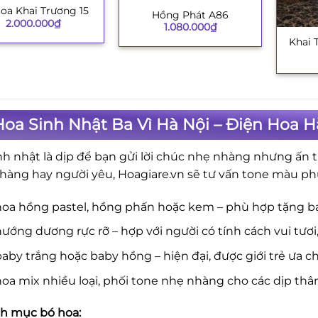
oa Khai Trương 15
Hồng Phát A86
+
2.000.000
₫
1.080.000
₫
Khai 
+
oa Sinh Nhật Ba Vì Hà Nội – Điện Hoa H
nh nhật là dịp để bạn gửi lời chúc nhẹ nhàng nhưng ấn t
hàng hay người yêu, Hoagiare.vn sẽ tư vấn tone màu ph
hoa hồng pastel, hồng phấn hoặc kem – phù hợp tặng b
ướng dương rực rỡ – hợp với người có tính cách vui tươi
aby trắng hoặc baby hồng – hiện đại, được giới trẻ ưa c
oa mix nhiều loại, phối tone nhẹ nhàng cho các dịp thâ
h mục bó hoa: