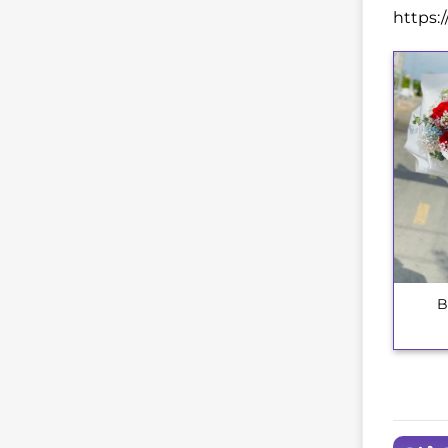
https:
B
+