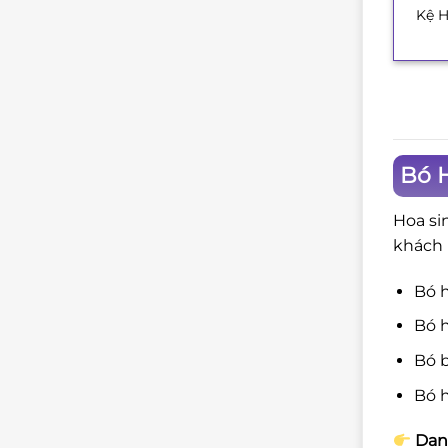
Kệ H
+
Bó H
Hoa si
khách 
Bó 
Bó h
Bó b
Bó h
Dan