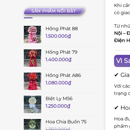
Khi cầ
SẢN PHẨM NỔI BẬT
có giao
Từ nhữ
Hồng Phát 88
Nội – 
1.500.000
₫
Điện H
Hồng Phát 79
Vì S
1.400.000
₫
✔ Gia
Hồng Phát A86
1.080.000
₫
Với cá
trạng 
Biệt Ly M56
1.250.000
₫
✔ Hoa
Hoa đư
Hoa Chia Buồn 75
phẩm g
1.350.000
₫