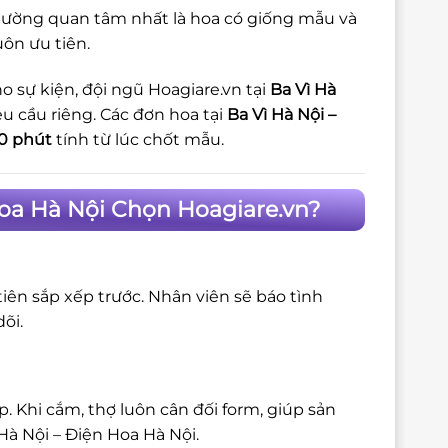
thường quan tâm nhất là hoa có giống mẫu và
uôn ưu tiên.
o sự kiện, đội ngũ Hoagiare.vn tại
Ba Vì Hà
u cầu riêng. Các đơn hoa tại
Ba Vì Hà Nội –
0 phút
tính từ lúc chốt mẫu.
Hoa Hà Nội Chọn Hoagiare.vn?
iên sắp xếp trước. Nhân viên sẽ báo tình
õi.
 Khi cắm, thợ luôn cân đối form, giúp sản
Hà Nội – Điện Hoa Hà Nội.