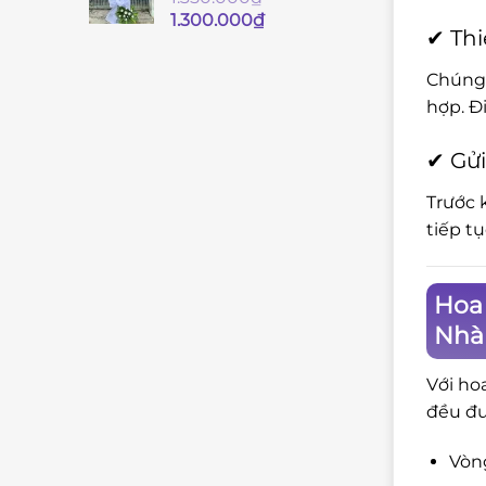
Giá
Giá
1.300.000
₫
✔ Thi
gốc
hiện
là:
tại
Chúng 
1.350.000₫.
là:
hợp. Đ
1.300.000₫.
✔ Gửi
Trước 
tiếp t
Hoa 
Nhà
Với ho
đều đư
Vòng