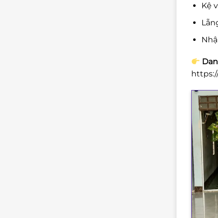
Kệ v
Lẵng
Nhậ
Danh
https: