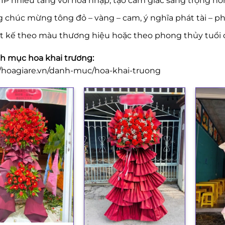
IP nhiều tầng với hoa nhập, tạo cảm giác sang trọng hơ
 chúc mừng tông đỏ – vàng – cam, ý nghĩa phát tài – phá
ết kế theo màu thương hiệu hoặc theo phong thủy tuổi 
 mục hoa khai trương:
//hoagiare.vn/danh-muc/hoa-khai-truong