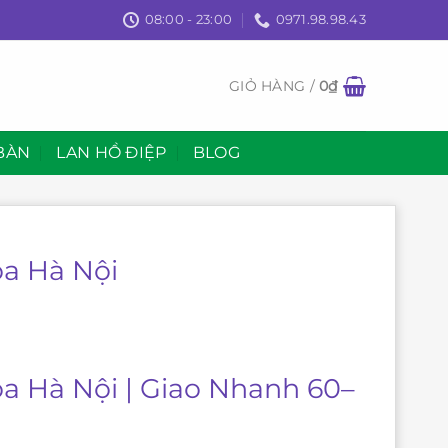
08:00 - 23:00
0971.98.98.43
GIỎ HÀNG /
0
₫
BÀN
LAN HỒ ĐIỆP
BLOG
oa Hà Nội
oa Hà Nội | Giao Nhanh 60–