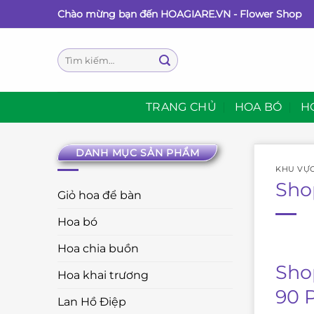
Bỏ
Chào mừng bạn đến HOAGIARE.VN - Flower Shop
qua
nội
Tìm
dung
kiếm:
TRANG CHỦ
HOA BÓ
H
DANH MỤC SẢN PHẨM
KHU VỰ
Sho
Giỏ hoa để bàn
Hoa bó
Hoa chia buồn
Sho
Hoa khai trương
90 
Lan Hồ Điệp