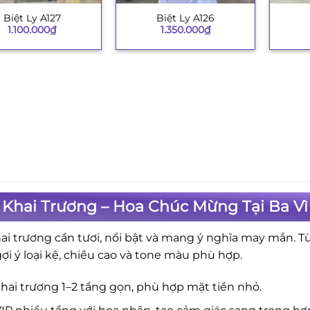
Biệt Ly A127
Biệt Ly A126
+
+
1.100.000
₫
1.350.000
₫
Khai Trương – Hoa Chúc Mừng Tại Ba Vì
ai trương cần tươi, nổi bật và mang ý nghĩa may mắn. T
gợi ý loại kệ, chiều cao và tone màu phù hợp.
hai trương 1–2 tầng gọn, phù hợp mặt tiền nhỏ.