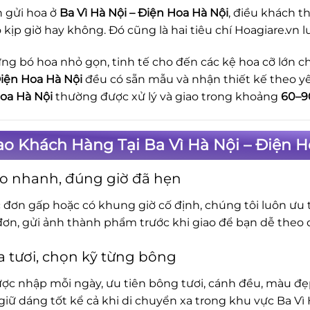
n gửi hoa ở
Ba Vì Hà Nội – Điện Hoa Hà Nội
, điều khách 
 kịp giờ hay không. Đó cũng là hai tiêu chí Hoagiare.vn l
ng bó hoa nhỏ gọn, tinh tế cho đến các kệ hoa cỡ lớn ch
Điện Hoa Hà Nội
đều có sẵn mẫu và nhận thiết kế theo yê
oa Hà Nội
thường được xử lý và giao trong khoảng
60–9
ao Khách Hàng Tại Ba Vì Hà Nội – Điện 
o nhanh, đúng giờ đã hẹn
c đơn gấp hoặc có khung giờ cố định, chúng tôi luôn ưu t
đơn, gửi ảnh thành phẩm trước khi giao để bạn dễ theo d
 tươi, chọn kỹ từng bông
ợc nhập mỗi ngày, ưu tiên bông tươi, cánh đều, màu đẹp.
iữ dáng tốt kể cả khi di chuyển xa trong khu vực Ba Vì 