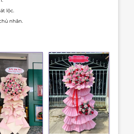
n.
t lộc.
chủ nhân.