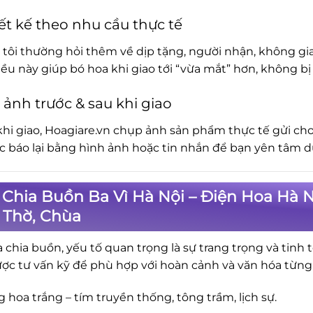
ết kế theo nhu cầu thực tế
tôi thường hỏi thêm về dịp tặng, người nhận, không gia
iều này giúp bó hoa khi giao tới “vừa mắt” hơn, không 
 ảnh trước & sau khi giao
khi giao, Hoagiare.vn chụp ảnh sản phẩm thực tế gửi cho
ục báo lại bằng hình ảnh hoặc tin nhắn để bạn yên tâm d
Chia Buồn Ba Vì Hà Nội – Điện Hoa Hà N
 Thờ, Chùa
a chia buồn, yếu tố quan trọng là sự trang trọng và tinh 
ợc tư vấn kỹ để phù hợp với hoàn cảnh và văn hóa từng
 hoa trắng – tím truyền thống, tông trầm, lịch sự.