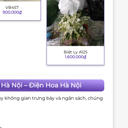
VB457
900.000
₫
Biệt Ly A125
+
1.600.000
₫
 Hà Nội – Điện Hoa Hà Nội
ùy không gian trưng bày và ngân sách, chúng