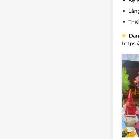
Kệ V
Lẵng
Thi
Danh
https: