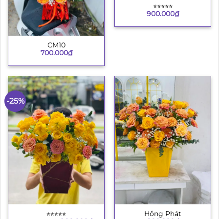
⭐︎⭐︎⭐︎⭐︎⭐︎
900.000
₫
CM10
700.000
₫
-25%
⭐︎⭐︎⭐︎⭐︎⭐︎
Hồng Phát