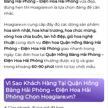
Bàng Hải Phòng – Điện Hoa Hải Phòng
vừa đẹp,
đúng hẹn thì Hoagiare.vn là lựa chọn đáng để cân
nhắc.
Hoagiare.vn cung cấp đầy đủ các dòng sản phẩm:
hoa sinh nhật, hoa khai trương, hoa chúc mừng,
vòng hoa chia buồn, lan hồ điệp, giỏ hoa nghệ
thuật
cùng dịch vụ
điện hoa Quận Hồng Bàng Hải
Phòng – Điện Hoa Hải Phòng
giao nhanh trong
ngày. Các đơn hoa tại
Quận Hồng Bàng Hải Phòng –
Điện Hoa Hải Phòng
thường được xử lý và giao
trong khoảng
60–90 phút
tính từ lúc chốt mẫu.
Vì Sao Khách Hàng Tại Quận Hồng
Bàng Hải Phòng – Điện Hoa Hải
Phòng Chọn Hoagiare.vn?
✔ Giao nhanh, đúng giờ đã hẹn