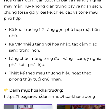
Hoa khai trương cần tươi, nổi bật và mang ý nghĩa
may mắn. Tùy không gian trưng bày và ngân sách,
chúng tôi sẽ gợi ý loại kệ, chiều cao và tone màu
phù hợp.
Kệ khai trương 1–2 tầng gọn, phù hợp mặt tiền
nhỏ.
Kệ VIP nhiều tầng với hoa nhập, tạo cảm giác
sang trọng hơn.
Lẵng chúc mừng tông đỏ – vàng – cam, ý nghĩa
phát tài – phát lộc.
Thiết kế theo màu thương hiệu hoặc theo
phong thủy tuổi chủ nhân.
Danh mục hoa khai trương:
https://hoagiare.vn/danh-muc/hoa-khai-truong