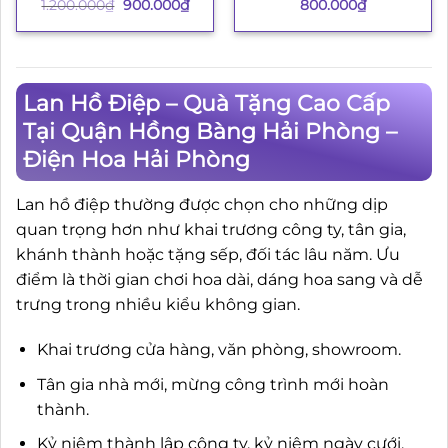
Giá
Giá
1.200.000
₫
900.000
₫
800.000
₫
gốc
hiện
là:
tại
1.200.000₫.
là:
900.000₫.
Lan Hồ Điệp – Quà Tặng Cao Cấp
Tại Quận Hồng Bàng Hải Phòng –
Điện Hoa Hải Phòng
Lan hồ điệp thường được chọn cho những dịp
quan trọng hơn như khai trương công ty, tân gia,
khánh thành hoặc tặng sếp, đối tác lâu năm. Ưu
điểm là thời gian chơi hoa dài, dáng hoa sang và dễ
trưng trong nhiều kiểu không gian.
Khai trương cửa hàng, văn phòng, showroom.
Tân gia nhà mới, mừng công trình mới hoàn
thành.
Kỷ niệm thành lập công ty, kỷ niệm ngày cưới.