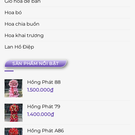
Giỏ hoa để bàn
Hoa bó
Hoa chia buồn
Hoa khai trương
Lan Hồ Điệp
SẢN PHẨM NỔI BẬT
Hồng Phát 88
1.500.000
₫
Hồng Phát 79
1.400.000
₫
Hồng Phát A86