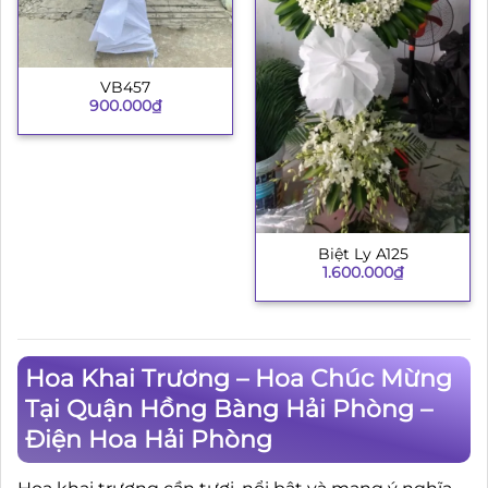
VB457
900.000
₫
Biệt Ly A125
1.600.000
₫
Hoa Khai Trương – Hoa Chúc Mừng
Tại Quận Hồng Bàng Hải Phòng –
Điện Hoa Hải Phòng