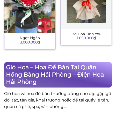
Bó Hoa Tình Yêu
Ngọt Ngào
1.050.000
₫
3.000.000
₫
Giỏ Hoa – Hoa Để Bàn Tại Quận
Hồng Bàng Hải Phòng – Điện Hoa
Hải Phòng
Giỏ hoa và hoa để bàn thường dùng cho dịp gặp gỡ
đối tác, tân gia, khai trương hoặc để tại quầy lễ tân,
quán cà phê, spa, văn phòng…