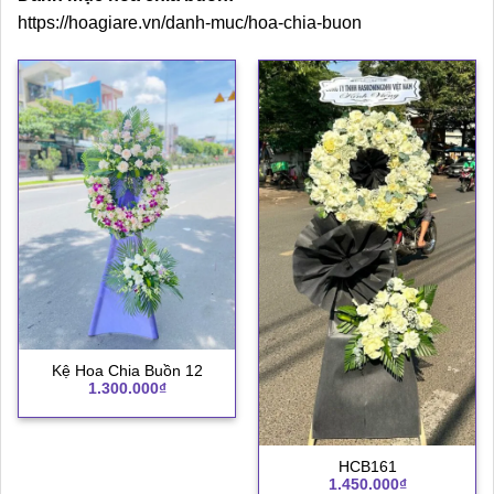
https://hoagiare.vn/danh-muc/hoa-chia-buon
Kệ Hoa Chia Buồn 12
1.300.000
₫
HCB161
1.450.000
₫