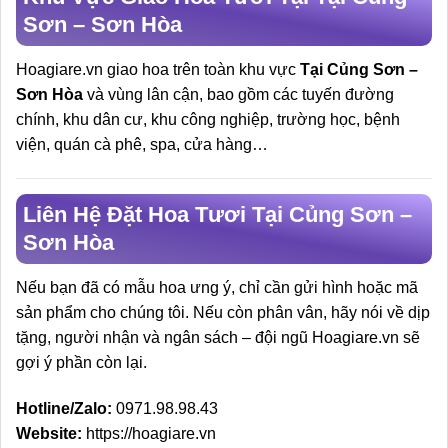
Sơn – Sơn Hòa
Hoagiare.vn giao hoa trên toàn khu vực
Tại Củng Sơn –
Sơn Hòa
và vùng lân cận, bao gồm các tuyến đường
chính, khu dân cư, khu công nghiệp, trường học, bệnh
viện, quán cà phê, spa, cửa hàng…
Liên Hệ Đặt Hoa Tươi Tại Củng Sơn –
Sơn Hòa
Nếu bạn đã có mẫu hoa ưng ý, chỉ cần gửi hình hoặc mã
sản phẩm cho chúng tôi. Nếu còn phân vân, hãy nói về dịp
tặng, người nhận và ngân sách – đội ngũ Hoagiare.vn sẽ
gợi ý phần còn lại.
Hotline/Zalo:
0971.98.98.43
Website:
https://hoagiare.vn