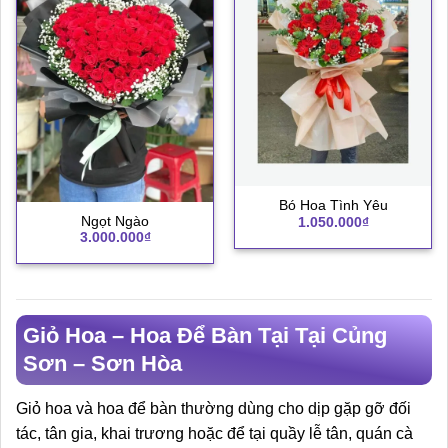
Bó Hoa Tình Yêu
Ngọt Ngào
1.050.000
₫
3.000.000
₫
Giỏ Hoa – Hoa Để Bàn Tại Tại Củng
Sơn – Sơn Hòa
Giỏ hoa và hoa để bàn thường dùng cho dịp gặp gỡ đối
tác, tân gia, khai trương hoặc để tại quầy lễ tân, quán cà