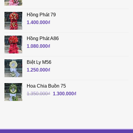
Hồng Phát 79
1.400.000
₫
Hồng Phát A86
1.080.000
₫
Biệt Ly M56
1.250.000
₫
Hoa Chia Buồn 75
Giá
Giá
1.350.000
₫
1.300.000
₫
gốc
hiện
là:
tại
1.350.000₫.
là:
1.300.000₫.