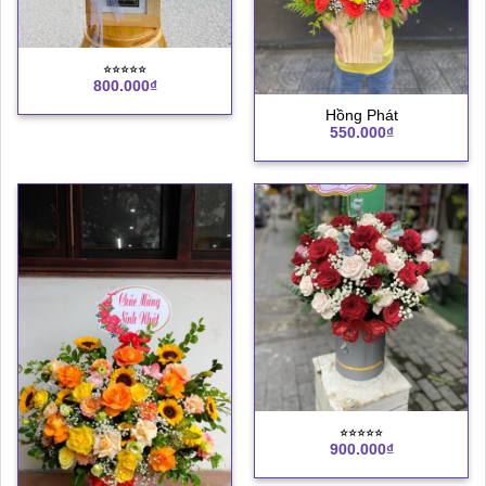
⭐︎⭐︎⭐︎⭐︎⭐︎
800.000
₫
Hồng Phát
550.000
₫
⭐︎⭐︎⭐︎⭐︎⭐︎
900.000
₫