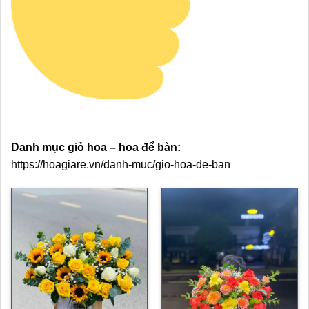
Danh mục giỏ hoa – hoa để bàn:
https://hoagiare.vn/danh-muc/gio-hoa-de-ban