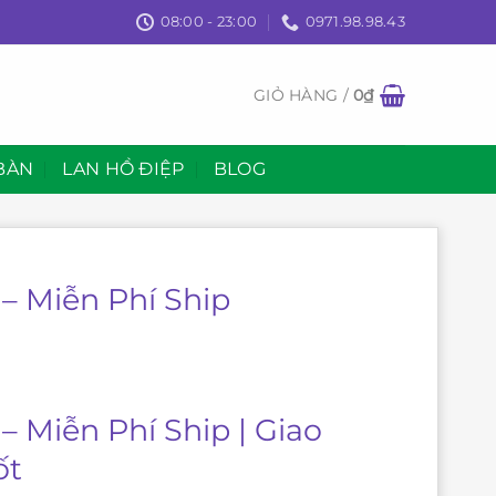
08:00 - 23:00
0971.98.98.43
GIỎ HÀNG /
0
₫
BÀN
LAN HỒ ĐIỆP
BLOG
– Miễn Phí Ship
– Miễn Phí Ship | Giao
ốt