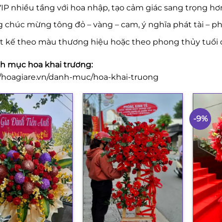
IP nhiều tầng với hoa nhập, tạo cảm giác sang trọng hơ
 chúc mừng tông đỏ – vàng – cam, ý nghĩa phát tài – phá
ết kế theo màu thương hiệu hoặc theo phong thủy tuổi 
 mục hoa khai trương:
//hoagiare.vn/danh-muc/hoa-khai-truong
-9%