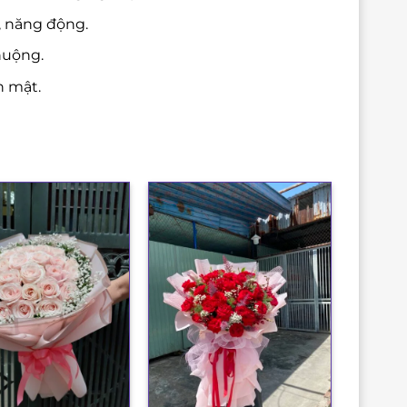
, năng động.
huộng.
n mật.