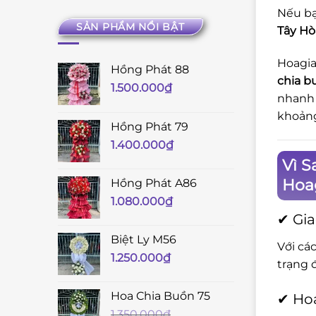
Nếu bạ
SẢN PHẨM NỔI BẬT
Tây Hò
Hoagia
Hồng Phát 88
chia b
1.500.000
₫
nhanh 
khoản
Hồng Phát 79
1.400.000
₫
Vì S
Hoag
Hồng Phát A86
1.080.000
₫
✔ Gia
Biệt Ly M56
Với cá
1.250.000
₫
trạng 
Hoa Chia Buồn 75
✔ Hoa
1.350.000
₫