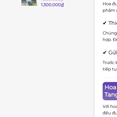
Hoa đư
Giá
Giá
1.300.000
₫
gốc
hiện
phẩm g
là:
tại
1.350.000₫.
là:
✔ Thi
1.300.000₫.
Chúng 
hợp. Đ
✔ Gửi
Trước 
tiếp t
Hoa 
Tang
Với ho
đều đư