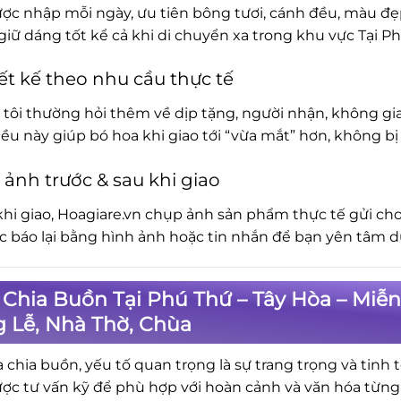
ợc nhập mỗi ngày, ưu tiên bông tươi, cánh đều, màu đẹp.
iữ dáng tốt kể cả khi di chuyển xa trong khu vực Tại Ph
ết kế theo nhu cầu thực tế
tôi thường hỏi thêm về dịp tặng, người nhận, không gia
iều này giúp bó hoa khi giao tới “vừa mắt” hơn, không 
 ảnh trước & sau khi giao
khi giao, Hoagiare.vn chụp ảnh sản phẩm thực tế gửi cho
ục báo lại bằng hình ảnh hoặc tin nhắn để bạn yên tâm d
Chia Buồn Tại Phú Thứ – Tây Hòa – Miễn
 Lễ, Nhà Thờ, Chùa
a chia buồn, yếu tố quan trọng là sự trang trọng và tinh 
ợc tư vấn kỹ để phù hợp với hoàn cảnh và văn hóa từng