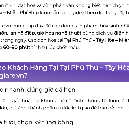
n ít khi đặt hoa và còn phân vân không biết nên chọn m
a – Miễn Phí Ship
luôn sẵn sàng gợi ý theo dịp tặng, độ 
re.vn cung cấp đầy đủ các dòng sản phẩm:
hoa sinh nhậ
uồn, lan hồ điệp, giỏ hoa nghệ thuật
cùng dịch vụ
điện h
trong ngày. Các đơn hoa tại
Tại Phú Thứ – Tây Hòa – Miễ
g
60–90 phút
tính từ lúc chốt mẫu.
ao Khách Hàng Tại Tại Phú Thứ – Tây Hò
iare.vn?
o nhanh, đúng giờ đã hẹn
c đơn gấp hoặc có khung giờ cố định, chúng tôi luôn ưu t
đơn, gửi ảnh thành phẩm trước khi giao để bạn dễ theo d
 tươi, chọn kỹ từng bông