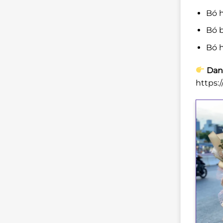
Bó h
Bó b
Bó h
Dan
https: