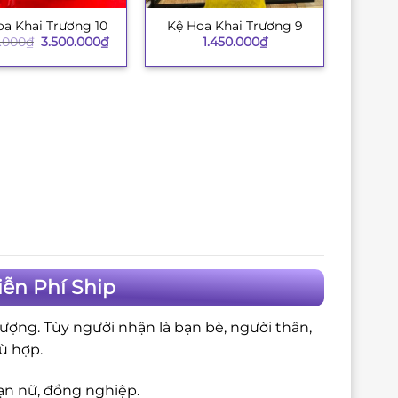
oa Khai Trương 10
Kệ Hoa Khai Trương 9
+
Giá
Giá
.000
₫
3.500.000
₫
1.450.000
₫
gốc
hiện
là:
tại
3.850.000₫.
là:
3.500.000₫.
iễn Phí Ship
ượng. Tùy người nhận là bạn bè, người thân,
ù hợp.
ạn nữ, đồng nghiệp.