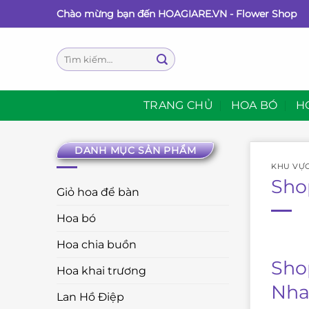
Bỏ
Chào mừng bạn đến HOAGIARE.VN - Flower Shop
qua
nội
Tìm
dung
kiếm:
TRANG CHỦ
HOA BÓ
H
DANH MỤC SẢN PHẨM
KHU VỰ
Sho
Giỏ hoa để bàn
Hoa bó
Hoa chia buồn
Shop
Hoa khai trương
Nha
Lan Hồ Điệp