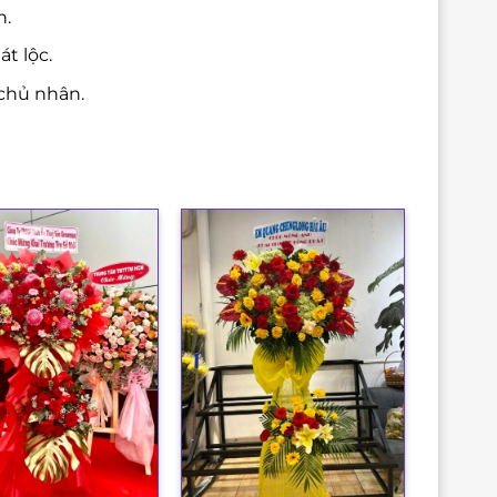
n.
t lộc.
chủ nhân.