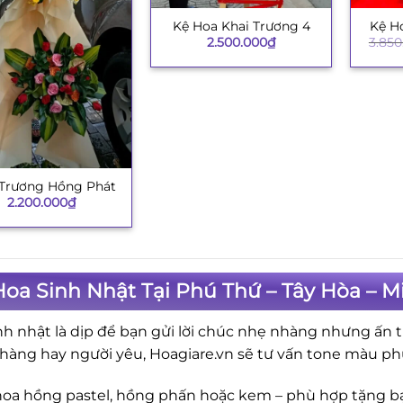
Kệ Hoa Khai Trương 4
Kệ H
+
+
2.500.000
₫
3.850
 Trương Hồng Phát
2.200.000
₫
oa Sinh Nhật Tại Phú Thứ – Tây Hòa – M
nh nhật là dịp để bạn gửi lời chúc nhẹ nhàng nhưng ấn t
hàng hay người yêu, Hoagiare.vn sẽ tư vấn tone màu ph
hoa hồng pastel, hồng phấn hoặc kem – phù hợp tặng b