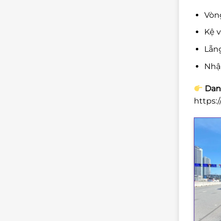
Vòng
Kệ v
Lẵng
Nhậ
Danh
https: