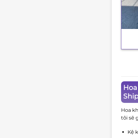
+
Hoa 
Shi
Hoa kh
tôi sẽ 
Kệ k