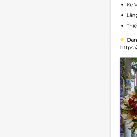
Kệ V
Lẵng
Thi
Danh
https: