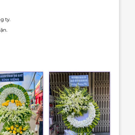
g ty.
ặn.