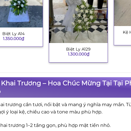
Kệ 
+
Biệt Ly A14
1.350.000
₫
Biệt Ly A129
+
1.300.000
₫
Khai Trương – Hoa Chúc Mừng Tại Tại Ph
p
ai trương cần tươi, nổi bật và mang ý nghĩa may mắn. T
gợi ý loại kệ, chiều cao và tone màu phù hợp.
hai trương 1–2 tầng gọn, phù hợp mặt tiền nhỏ.