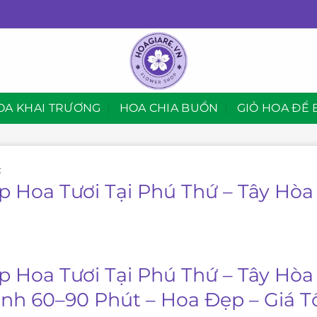
OA KHAI TRƯƠNG
HOA CHIA BUỒN
GIỎ HOA ĐỂ 
C
p Hoa Tươi Tại Phú Thứ – Tây Hòa 
 Hoa Tươi Tại Phú Thứ – Tây Hòa 
nh 60–90 Phút – Hoa Đẹp – Giá T