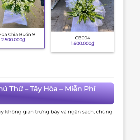
Hoa Chia Buồn 9
CB004
+
2.500.000
₫
1.600.000
₫
ú Thứ – Tây Hòa – Miễn Phí
ùy không gian trưng bày và ngân sách, chúng