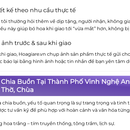
ết kế theo nhu cầu thực tế
tôi thường hỏi thêm về dịp tặng, người nhận, không gia
iều này giúp bó hoa khi giao tới “vừa mắt” hơn, không 
 ảnh trước & sau khi giao
khi giao, Hoagiare.vn chụp ảnh sản phẩm thực tế gửi cho
ục báo lại bằng hình ảnh hoặc tin nhắn để bạn yên tâm d
Chia Buồn Tại Thành Phố Vinh Nghệ An 
 Thờ, Chùa
a chia buồn, yếu tố quan trọng là sự trang trọng và tinh 
ợc tư vấn kỹ để phù hợp với hoàn cảnh và văn hóa từng
 hoa trắng – tím truyền thống, tông trầm, lịch sự.