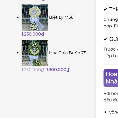
✔ Thi
Biệt Ly M56
Chúng 
hợp. Đ
1.250.000
₫
✔ Gửi
Trước 
Hoa Chia Buồn 75
tiếp t
Giá
Giá
1.350.000
₫
1.300.000
₫
Hoa 
gốc
hiện
Nhà
là:
tại
1.350.000₫.
là:
Với ho
1.300.000₫.
đều đư
Vòng