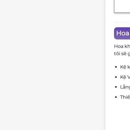
Hoa
Hoa kh
tôi sẽ 
Kệ k
Kệ V
Lẵng
Thi