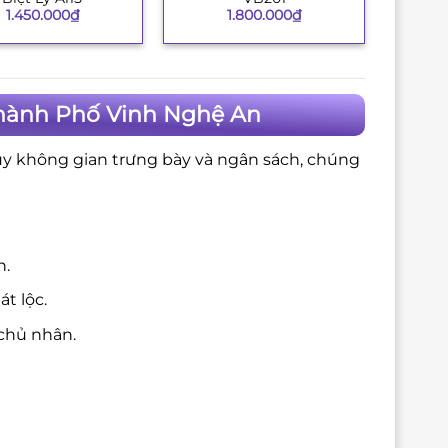
1.450.000
₫
1.800.000
₫
Thành Phố Vinh Nghệ An
ùy không gian trưng bày và ngân sách, chúng
n.
t lộc.
chủ nhân.