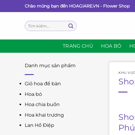
Bỏ
Chào mừng bạn đến HOAGIARE.VN - Flower Shop
qua
nội
Tìm
dung
kiếm:
TRANG CHỦ
HOA BÓ
H
Danh mục sản phẩm
KHU VỰ
Sho
Giỏ hoa để bàn
Hoa bó
Hoa chia buồn
Sho
Hoa khai trương
Lan Hồ Điệp
Phú