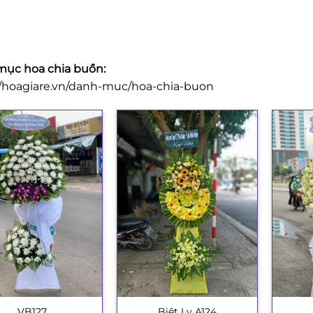
ục hoa chia buồn:
//hoagiare.vn/danh-muc/hoa-chia-buon
VB127
Biệt Ly A124
+
+