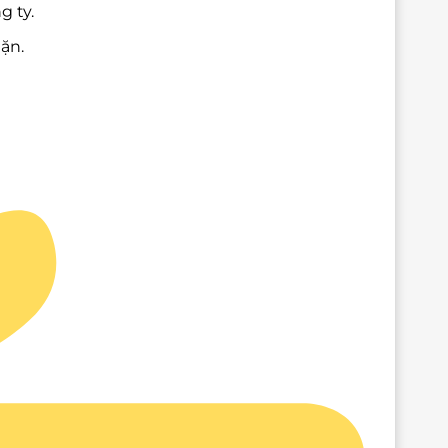
g ty.
ặn.