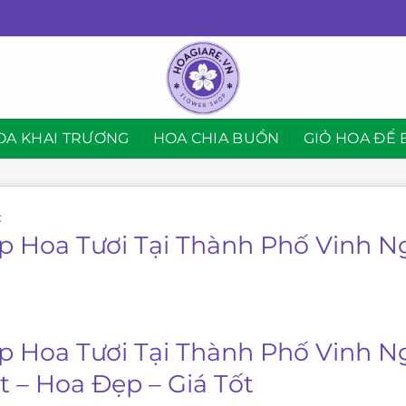
OA KHAI TRƯƠNG
HOA CHIA BUỒN
GIỎ HOA ĐỂ 
C
p Hoa Tươi Tại Thành Phố Vinh N
p Hoa Tươi Tại Thành Phố Vinh N
t – Hoa Đẹp – Giá Tốt