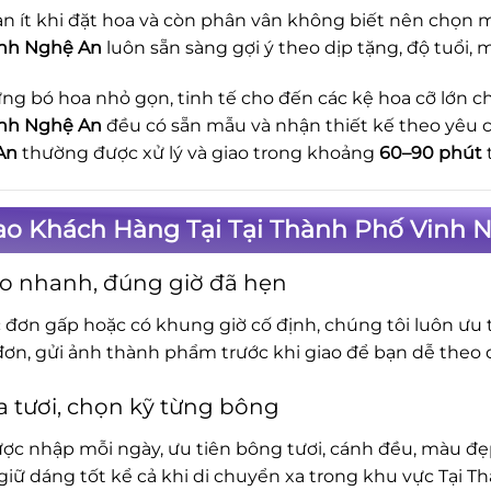
n ít khi đặt hoa và còn phân vân không biết nên chọn m
inh Nghệ An
luôn sẵn sàng gợi ý theo dịp tặng, độ tuổi, 
ng bó hoa nhỏ gọn, tinh tế cho đến các kệ hoa cỡ lớn ch
inh Nghệ An
đều có sẵn mẫu và nhận thiết kế theo yêu c
An
thường được xử lý và giao trong khoảng
60–90 phút
ao Khách Hàng Tại Tại Thành Phố Vinh 
o nhanh, đúng giờ đã hẹn
c đơn gấp hoặc có khung giờ cố định, chúng tôi luôn ưu t
đơn, gửi ảnh thành phẩm trước khi giao để bạn dễ theo d
 tươi, chọn kỹ từng bông
ợc nhập mỗi ngày, ưu tiên bông tươi, cánh đều, màu đẹp.
iữ dáng tốt kể cả khi di chuyển xa trong khu vực Tại T