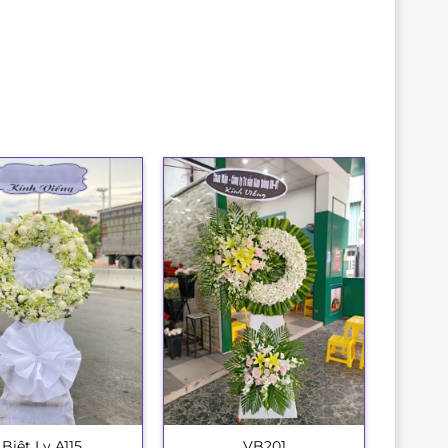
Biệt Ly A115
VB201
+