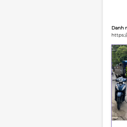
Danh m
https:
+