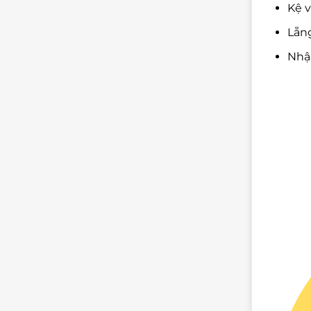
Kệ v
Lẵng
Nhậ