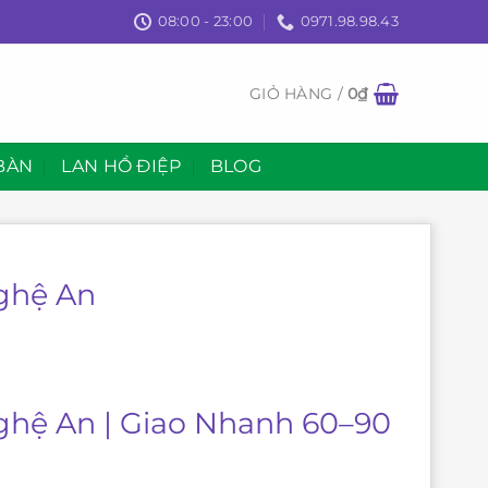
08:00 - 23:00
0971.98.98.43
GIỎ HÀNG /
0
₫
BÀN
LAN HỒ ĐIỆP
BLOG
ghệ An
ghệ An | Giao Nhanh 60–90