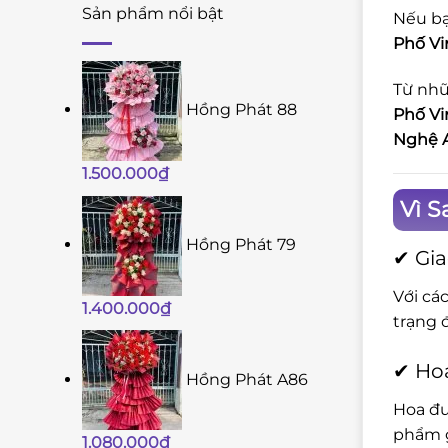
Sản phẩm nổi bật
Nếu bạ
Phố V
Từ nhữ
Hồng Phát 88
Phố V
Nghệ 
1.500.000
₫
Vì S
Hồng Phát 79
✔ Gia
Với cá
1.400.000
₫
trạng 
✔ Hoa
Hồng Phát A86
Hoa đư
phẩm g
1.080.000
₫