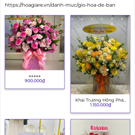
https://hoagiare.vn/danh-muc/gio-hoa-de-ban
⭐︎⭐︎⭐︎⭐︎⭐︎
900.000
₫
Khai Trương Hồng Phát
1.150.000
₫
8