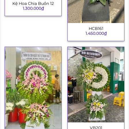
Kệ Hoa Chia Buồn 12
1.300.000
₫
HCB161
1.450.000
₫
VB201