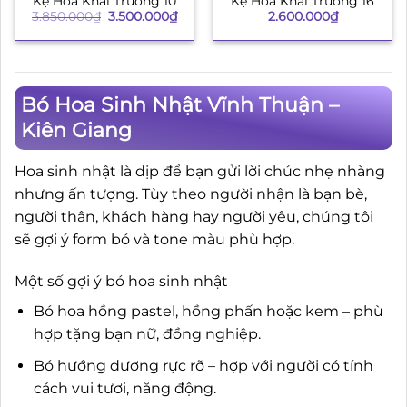
Kệ Hoa Khai Trương 10
Kệ Hoa Khai Trương 16
Giá
Giá
3.850.000
₫
3.500.000
₫
2.600.000
₫
gốc
hiện
là:
tại
3.850.000₫.
là:
3.500.000₫.
Bó Hoa Sinh Nhật Vĩnh Thuận –
Kiên Giang
Hoa sinh nhật là dịp để bạn gửi lời chúc nhẹ nhàng
nhưng ấn tượng. Tùy theo người nhận là bạn bè,
người thân, khách hàng hay người yêu, chúng tôi
sẽ gợi ý form bó và tone màu phù hợp.
Một số gợi ý bó hoa sinh nhật
Bó hoa hồng pastel, hồng phấn hoặc kem – phù
hợp tặng bạn nữ, đồng nghiệp.
Bó hướng dương rực rỡ – hợp với người có tính
cách vui tươi, năng động.