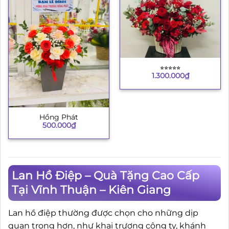
⭐︎⭐︎⭐︎⭐︎⭐︎
1.300.000
₫
Hồng Phát
500.000
₫
Lan Hồ Điệp – Quà Tặng Cao Cấp
Tại Vĩnh Thuận – Kiên Giang
Lan hồ điệp thường được chọn cho những dịp
quan trọng hơn, như khai trương công ty, khánh