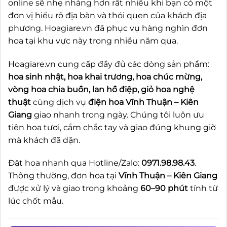
online sẽ nhẹ nhàng hơn rất nhiều khi bạn có một
đơn vị hiểu rõ địa bàn và thói quen của khách địa
phương. Hoagiare.vn đã phục vụ hàng nghìn đơn
hoa tại khu vực này trong nhiều năm qua.
Hoagiare.vn cung cấp đầy đủ các dòng sản phẩm:
hoa sinh nhật, hoa khai trương, hoa chúc mừng,
vòng hoa chia buồn, lan hồ điệp, giỏ hoa nghệ
thuật
cùng dịch vụ
điện hoa Vĩnh Thuận – Kiên
Giang
giao nhanh trong ngày. Chúng tôi luôn ưu
tiên hoa tươi, cắm chắc tay và giao đúng khung giờ
mà khách đã dặn.
Đặt hoa nhanh qua Hotline/Zalo:
0971.98.98.43
.
Thông thường, đơn hoa tại
Vĩnh Thuận – Kiên Giang
được xử lý và giao trong khoảng
60–90 phút
tính từ
lúc chốt mẫu.