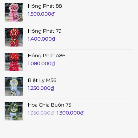
Hồng Phát 88
1.500.000
₫
Hồng Phát 79
1.400.000
₫
Hồng Phát A86
1.080.000
₫
Biệt Ly M56
1.250.000
₫
Hoa Chia Buồn 75
Giá
Giá
1.350.000
₫
1.300.000
₫
gốc
hiện
là:
tại
1.350.000₫.
là: